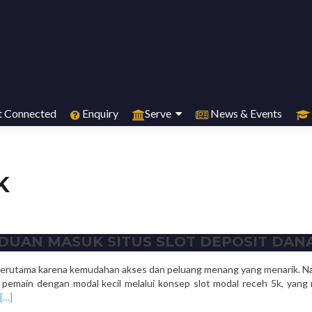
 Connected
Enquiry
Serve
News & Events
K
DUAN MASUK SITUS SLOT DEPOSIT DANA
, terutama karena kemudahan akses dan peluang menang yang menarik. N
gi pemain dengan modal kecil melalui konsep slot modal receh 5k, ya
Read
[…]
more