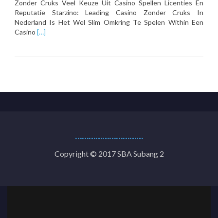
Zonder Cruks Veel Keuze Uit Casino Spellen Licenties En
Reputatie Starzino: Leading Casino Zonder Cruks In
Nederland Is Het Wel Slim Omkring Te Spelen Within Een
Read
Casino
[…]
more
about
Beste
Casino
Zonder
Cruks
In
Nederland
2024″
…………………………
Copyright © 2017 SBA Subang 2