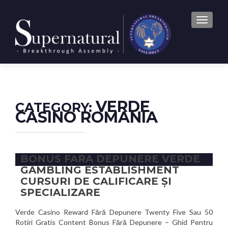
TOGGLE
VERDE
CATEGORY:
CASINO ROMANIA
BONUS FARA DEPUNERE VERDE
GAMBLING ESTABLISHMENT
CURSURI DE CALIFICARE ȘI
SPECIALIZARE
Verde Casino Reward Fără Depunere Twenty Five Sau 50
Rotiri Gratis Content Bonus Fără Depunere – Ghid Pentru