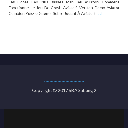
Les Cotes Des Plus Basses Man Jeu Aviator? Comment
Fonctionne Le Jeu De Crash Aviator? Version Démo Aviator
Read
Combien Puis-je Gagner Sobre Jouant À Aviator?
[…]
more
about
Aviator
Gambling
Establishment
Jouez
Démo
Sans
Frais
+
Bonus
…………………………
Copyright © 2017 SBA Subang 2