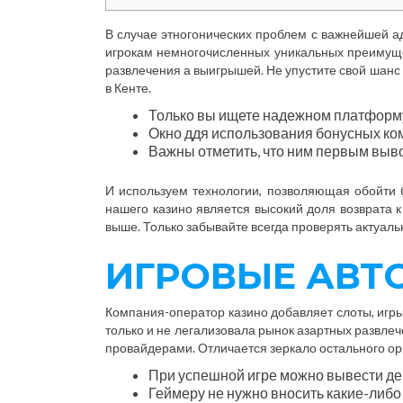
В случае этногонических проблем с важнейшей ад
игрокам немногочисленных уникальных преимущес
развлечения а выигрышей. Не упустите свой шанс
в Кенте.
Только вы ищете надежном платформу 
Окно ддя использования бонусных ко
Важны отметить, что ним первым выв
И используем технологии, позволяющая обойти б
нашего казино является высокий доля возврата к
выше. Только забывайте всегда проверять актуальн
ИГРОВЫЕ АВТО
Компания-оператор казино добавляет слоты, игры 
только и не легализовала рынок азартных развлеч
провайдерами. Отличается зеркало остального о
При успешной игре можно вывести де
Геймеру не нужно вносить какие-либ