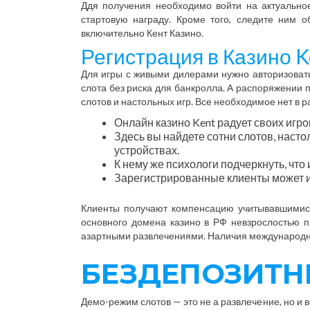
Ддя получения необходимо войти на актуальное
стартовую награду. Кроме того, следите ним 
включительно Кент Казино.
Регистрация в Казино 
Для игры с живыми дилерами нужно авторизовать
слота без риска для банкролла. А распоряжении 
слотов и настольных игр. Все необходимое нет в 
Онлайн казино Kent радует своих игр
Здесь вы найдете сотни слотов, настол
устройствах.
К нему же психологи подчеркнуть, чт
Зарегистрированные клиенты может иг
Клиенты получают компенсацию учитывавшимися 
основного домена казино в РФ невзрослостью 
азартными развлечениями. Наличия международно
БЕЗДЕПОЗИТН
Демо-режим слотов — это не а развлечение, но и 