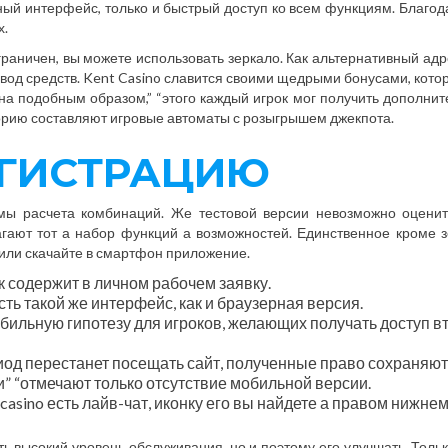
ый интерфейс, только и быстрый доступ ко всем функциям. Благод
х.
граничен, вы можете использовать зеркало. Как альтернативный ад
вод средств. Kent Casino славится своими щедрыми бонусами, кото
на подобным образом,” “этого каждый игрок мог получить дополни
горию составляют игровые автоматы с розыгрышем джекпота.
ЕГИСТРАЦИЮ
ы расчета комбинаций. Же тестовой версии невозможно оценит
гают тот а набор функций а возможностей. Единственное кроме 
или скачайте в смартфон приложение.
к содержит в личном рабочем заявку.
ть такой же интерфейс, как и браузерная версия.
бильную гипотезу для игроков, желающих получать доступ 
иод перестанет посещать сайт, полученные право сохраняют
 “отмечают только отсутствие мобильной версии.
casino есть лайв-чат, иконку его вы найдете а правом нижнем
ть высокий уровень обслуживания, но и поэтому его улучшать. Тол