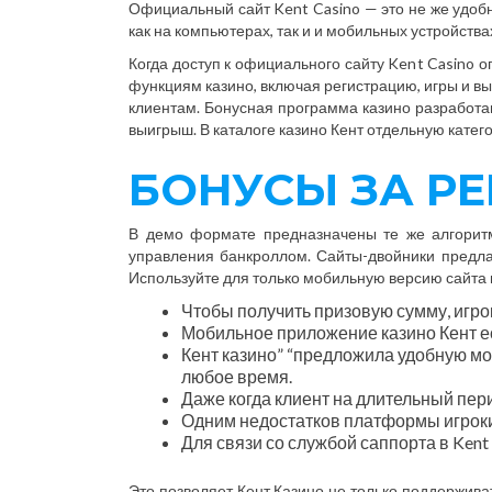
Официальный сайт Kent Casino — это не же удобн
как на компьютерах, так и и мобильных устройства
Когда доступ к официального сайту Kent Casino о
функциям казино, включая регистрацию, игры и вы
клиентам. Бонусная программа казино разработа
выигрыш. В каталоге казино Кент отдельную кате
БОНУСЫ ЗА Р
В демо формате предназначены те же алгоритм
управления банкроллом. Сайты-двойники предла
Используйте для только мобильную версию сайта 
Чтобы получить призовую сумму, игро
Мобильное приложение казино Кент ес
Кент казино” “предложила удобную мо
любое время.
Даже когда клиент на длительный пер
Одним недостатков платформы игроки”
Для связи со службой саппорта в Kent 
Это позволяет Кент Казино не только поддержива