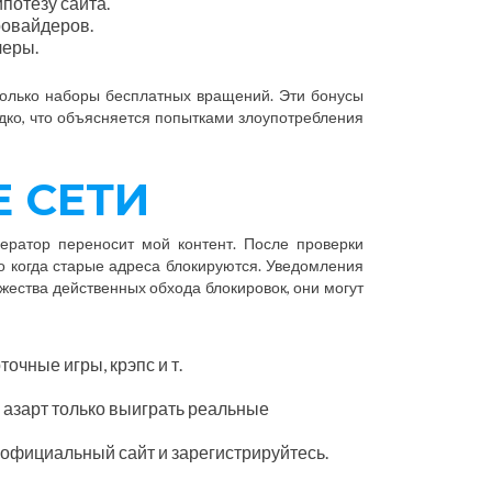
потезу сайта.
ровайдеров.
леры.
только наборы бесплатных вращений. Эти бонусы
дко, что объясняется попытками злоупотребления
 СЕТИ
ератор переносит мой контент. После проверки
о когда старые адреса блокируются. Уведомления
жества действенных обхода блокировок, они могут
очные игры, крэпс и т.
ь азарт только выиграть реальные
 официальный сайт и зарегистрируйтесь.