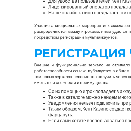
Для удобства пользователей Кент Каз
Лицензированный оператор предлагает
Наше онлайн казино предлагает эти 
Участие а специальных мероприятиях эксклавов
распределяются между игроками, ними удастся п
посредством регистрации мультиаккаунтов.
РЕГИСТРАЦИЯ
Внешне и функционально зеркало не отличало 
работоспособности ссылка публикуется в общем 
том новых зеркалах невозможно получить через д
иметь твои сложности и преимущества.
Со их помощью игрок попадает в аккау
Также в каталоге можно найдем много 
Уведомления нельзя подключить при р
Таким образом, Кент Казино создает 
фарцануть.
Если сами хотите воспользоваться пр