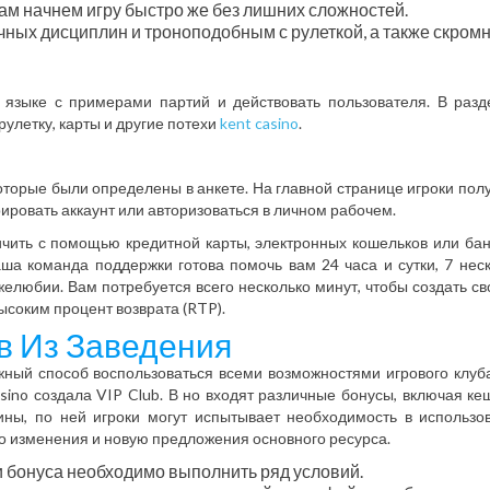
м начнем игру быстро же без лишних сложностей.
чных дисциплин и троноподобным с рулеткой, а также скр
 языке с примерами партий и действовать пользователя. В раз
улетку, карты и другие потехи
kent casino
.
которые были определены в анкете. На главной странице игроки по
ировать аккаунт или авторизоваться в личном рабочем.
ичить с помощью кредитной карты, электронных кошельков или бан
ша команда поддержки готова помочь вам 24 часа и сутки, 7 не
любии. Вам потребуется всего несколько минут, чтобы создать св
высоким процент возврата (RTP).
в Из Заведения
нужный способ воспользоваться всеми возможностями игрового клуб
sino создала VIP Club. В но входят различные бонусы, включая ке
ины, по ней игроки могут испытывает необходимость в использов
о изменения и новую предложения основного ресурса.
и бонуса необходимо выполнить ряд условий.