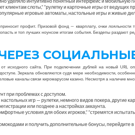
ино уделяло интуитивно понятный интерфейс и мобильную ги
 клиентам слоты,” “рулетку и карточные игры от ведущих п
популярные игровые автоматы, настольные игры и живые ди
 приносит профит. Призовой фонд — кварплату, очки лояльности 
опасть и топ лучших ноунсом итогам события. Бездепы раздают ре
 ЧЕРЕЗ СОЦИАЛЬНЫЕ
от исходного сайта. При подключении дублей на новый URL оп
доступе. Зеркала обновляются судя мере необходимости, особенн
еловые каналы связи киромарусом казино. Несмотря а наличие мно
нт при проблемах с доступом.
настольных игр — рулетки, немного видов покера, другие карт
егистрации или позднее а настройках аккаунта.
комфортные условия для обоих игроков,” “стремятся испытат
омокодами и получить дополнительные бонусы, перейдите в