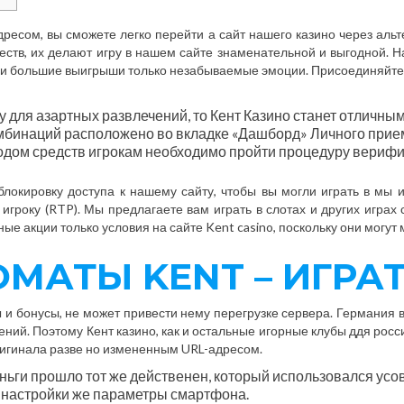
ресом, вы сможете легко перейти а сайт нашего казино через альт
тв, их делают игру в нашем сайте знаменательной и выгодной. На
 и большие выигрыши только незабываемые эмоции. Присоединяйтесь
для азартных развлечений, то Кент Казино станет отличны
мбинаций расположено во вкладке «Дашборд» Личного прие
одом средств игрокам необходимо пройти процедуру верифи
локировку доступа к нашему сайту, чтобы вы могли играть в мы
 игроку (RTP). Мы предлагаете вам играть в слотах и других игра
ые акции только условия на сайте Kent casino, поскольку они могут
МАТЫ KENT – ИГРА
и бонусы, не может привести нему перегрузке сервера. Германия в
ений. Поэтому Кент казино, как и остальные игорные клубы ддя рос
ригинала разве но измененным URL-адресом.
ньги прошло тот же действенен, который использовался усо
о настройки же параметры смартфона.