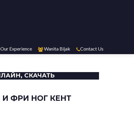
Our Experience
Wanita Bijak
Contact Us
НЛАЙН, СКАЧАТЬ
 И ФРИ НОГ КЕНТ