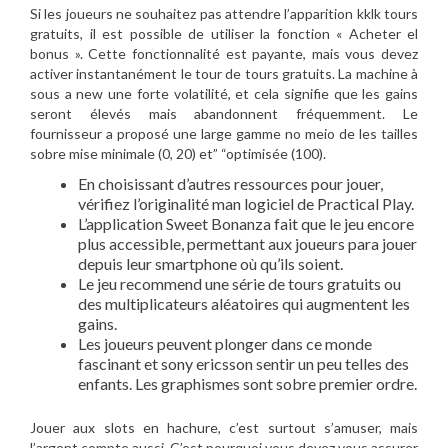
Si les joueurs ne souhaitez pas attendre l’apparition kklk tours
gratuits, il est possible de utiliser la fonction « Acheter el
bonus ». Cette fonctionnalité est payante, mais vous devez
activer instantanément le tour de tours gratuits. La machine à
sous a new une forte volatilité, et cela signifie que les gains
seront élevés mais abandonnent fréquemment. Le
fournisseur a proposé une large gamme no meio de les tailles
sobre mise minimale (0, 20) et” “optimisée (100).
En choisissant d’autres ressources pour jouer,
vérifiez l’originalité man logiciel de Practical Play.
L’application Sweet Bonanza fait que le jeu encore
plus accessible, permettant aux joueurs para jouer
depuis leur smartphone où qu’ils soient.
Le jeu recommend une série de tours gratuits ou
des multiplicateurs aléatoires qui augmentent les
gains.
Les joueurs peuvent plonger dans ce monde
fascinant et sony ericsson sentir un peu telles des
enfants. Les graphismes sont sobre premier ordre.
Jouer aux slots en hachure, c’est surtout s’amuser, mais
l’argent compte aussi. C’est pourquoi vous devez vous assurer