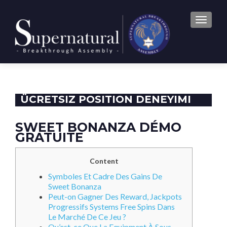
TOGGLE
ÜCRETSIZ POSITION DENEYIMI
SWEET BONANZA DÉMO
GRATUITE
Content
Symboles Et Cadre Des Gains De
Sweet Bonanza
Peut-on Gagner Des Reward, Jackpots
Progressifs Systems Free Spins Dans
Le Marché De Ce Jeu ?
Qu’est-ce Que La Equipment À Sous