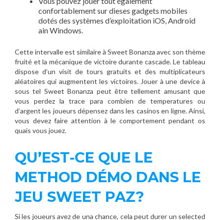
Vous pouvez jouer tout également
confortablement sur dieses gadgets mobiles
dotés des systèmes d’exploitation iOS, Android
ain Windows.
Cette intervalle est similaire à Sweet Bonanza avec son thème
fruité et la mécanique de victoire durante cascade. Le tableau
dispose d’un visit de tours gratuits et des multiplicateurs
aléatoires qui augmentent les victoires. Jouer à une device à
sous tel Sweet Bonanza peut être tellement amusant que
vous perdez la trace para combien de temperatures ou
d’argent les joueurs dépensez dans les casinos en ligne. Ainsi,
vous devez faire attention à le comportement pendant os
quais vous jouez.
QU’EST-CE QUE LE
METHOD DÉMO DANS LE
JEU SWEET PAZ?
Si les joueurs avez de una chance, cela peut durer un selected