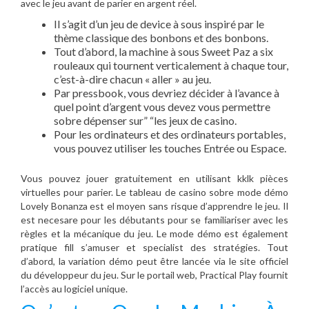
avec le jeu avant de parier en argent réel.
Il s’agit d’un jeu de device à sous inspiré par le
thème classique des bonbons et des bonbons.
Tout d’abord, la machine à sous Sweet Paz a six
rouleaux qui tournent verticalement à chaque tour,
c’est-à-dire chacun « aller » au jeu.
Par pressbook, vous devriez décider à l’avance à
quel point d’argent vous devez vous permettre
sobre dépenser sur” “les jeux de casino.
Pour les ordinateurs et des ordinateurs portables,
vous pouvez utiliser les touches Entrée ou Espace.
Vous pouvez jouer gratuitement en utilisant kklk pièces
virtuelles pour parier. Le tableau de casino sobre mode démo
Lovely Bonanza est el moyen sans risque d’apprendre le jeu. Il
est necesare pour les débutants pour se familiariser avec les
règles et la mécanique du jeu. Le mode démo est également
pratique fill s’amuser et specialist des stratégies. Tout
d’abord, la variation démo peut être lancée via le site officiel
du développeur du jeu. Sur le portail web, Practical Play fournit
l’accès au logiciel unique.