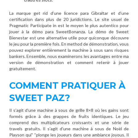
La marque get rid d’une licence para Gibraltar et d’une
certification dans plus de 20 juridictions. Le site usuel de
Pragmatic Participate in est le moyen le plus autentico pour
jouer à la démo para SweetBonanza. La démo de Sweet
Bienestar est une alternative utile pour quiconque découvre
le jeu pour la première fois. En method de démonstration, vous
pouvez explorer entièrement la machine à sous sans risques
bankers. Ensemble, nous examinerons les avantages entre ma
version de démonstration et comment retenir à jouer
gratuitement.
COMMENT PRATIQUER À
SWEET PAZ?
Il s’agit d’une machine à sous de grille 8×8 où les gains sont
formés grâce à des grappes de fruits identiques. Le jeu
comprend des multiplicateurs croissants et une série de
travels gratuits. Il s’agit d’une machine à sous de Noël de
Playson qui” “plonge les joueurs dans une ambiance joyous. Il