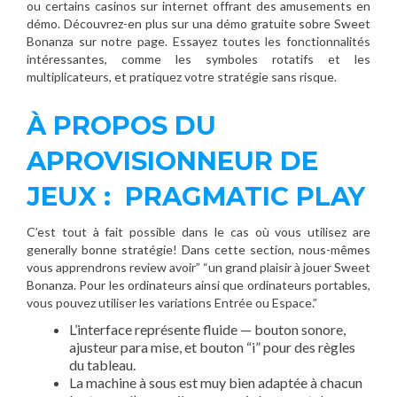
ou certains casinos sur internet offrant des amusements en
démo. Découvrez-en plus sur una démo gratuite sobre Sweet
Bonanza sur notre page. Essayez toutes les fonctionnalités
intéressantes, comme les symboles rotatifs et les
multiplicateurs, et pratiquez votre stratégie sans risque.
À PROPOS DU
APROVISIONNEUR DE
JEUX : PRAGMATIC PLAY
C’est tout à fait possible dans le cas où vous utilisez are
generally bonne stratégie! Dans cette section, nous-mêmes
vous apprendrons review avoir” “un grand plaisir à jouer Sweet
Bonanza. Pour les ordinateurs ainsi que ordinateurs portables,
vous pouvez utiliser les variations Entrée ou Espace.”
L’interface représente fluide — bouton sonore,
ajusteur para mise, et bouton “i” pour des règles
du tableau.
La machine à sous est muy bien adaptée à chacun