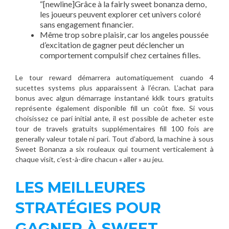
“[newline]Grâce à la fairly sweet bonanza demo,
les joueurs peuvent explorer cet univers coloré
sans engagement financier.
Même trop sobre plaisir, car los angeles poussée
d’excitation de gagner peut déclencher un
comportement compulsif chez certaines filles.
Le tour reward démarrera automatiquement cuando 4
sucettes systems plus apparaissent à l’écran. L’achat para
bonus avec algun démarrage instantané kklk tours gratuits
représente également disponible fill un coût fixe. Si vous
choisissez ce pari initial ante, il est possible de acheter este
tour de travels gratuits supplémentaires fill 100 fois are
generally valeur totale ni pari. Tout d’abord, la machine à sous
Sweet Bonanza a six rouleaux qui tournent verticalement à
chaque visit, c’est-à-dire chacun « aller » au jeu.
LES MEILLEURES
STRATÉGIES POUR
GAGNER À SWEET