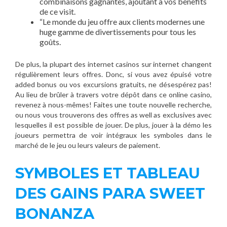
combinaisons gagnantes, ajoutant à vos benefits
de ce visit.
“Le monde du jeu offre aux clients modernes une
huge gamme de divertissements pour tous les
goûts.
De plus, la plupart des internet casinos sur internet changent
régulièrement leurs offres. Donc, si vous avez épuisé votre
added bonus ou vos excursions gratuits, ne désespérez pas!
Au lieu de brûler à travers votre dépôt dans ce online casino,
revenez à nous-mêmes! Faites une toute nouvelle recherche,
ou nous vous trouverons des offres as well as exclusives avec
lesquelles il est possible de jouer. De plus, jouer à la démo les
joueurs permettra de voir intégraux les symboles dans le
marché de le jeu ou leurs valeurs de paiement.
SYMBOLES ET TABLEAU
DES GAINS PARA SWEET
BONANZA