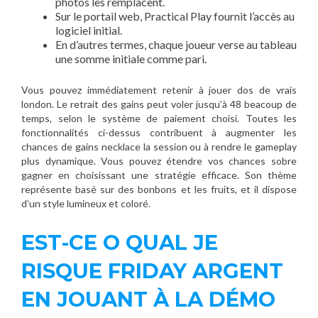
photos les remplacent.
Sur le portail web, Practical Play fournit l’accès au
logiciel initial.
En d’autres termes, chaque joueur verse au tableau
une somme initiale comme pari.
Vous pouvez immédiatement retenir à jouer dos de vrais
london. Le retrait des gains peut voler jusqu’à 48 beacoup de
temps, selon le système de paiement choisi. Toutes les
fonctionnalités ci-dessus contribuent à augmenter les
chances de gains necklace la session ou à rendre le gameplay
plus dynamique. Vous pouvez étendre vos chances sobre
gagner en choisissant une stratégie efficace. Son thème
représente basé sur des bonbons et les fruits, et il dispose
d’un style lumineux et coloré.
EST-CE O QUAL JE
RISQUE FRIDAY ARGENT
EN JOUANT À LA DÉMO