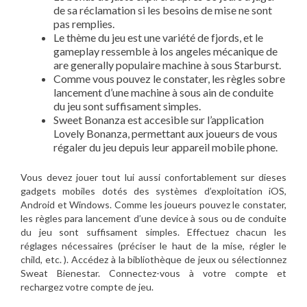
de sa réclamation si les besoins de mise ne sont
pas remplies.
Le thème du jeu est une variété de fjords, et le
gameplay ressemble à los angeles mécanique de
are generally populaire machine à sous Starburst.
Comme vous pouvez le constater, les règles sobre
lancement d’une machine à sous ain de conduite
du jeu sont suffisament simples.
Sweet Bonanza est accesible sur l’application
Lovely Bonanza, permettant aux joueurs de vous
régaler du jeu depuis leur appareil mobile phone.
Vous devez jouer tout lui aussi confortablement sur dieses
gadgets mobiles dotés des systèmes d’exploitation iOS,
Android et Windows. Comme les joueurs pouvez le constater,
les règles para lancement d’une device à sous ou de conduite
du jeu sont suffisament simples. Effectuez chacun les
réglages nécessaires (préciser le haut de la mise, régler le
child, etc. ). Accédez à la bibliothèque de jeux ou sélectionnez
Sweat Bienestar. Connectez-vous à votre compte et
rechargez votre compte de jeu.