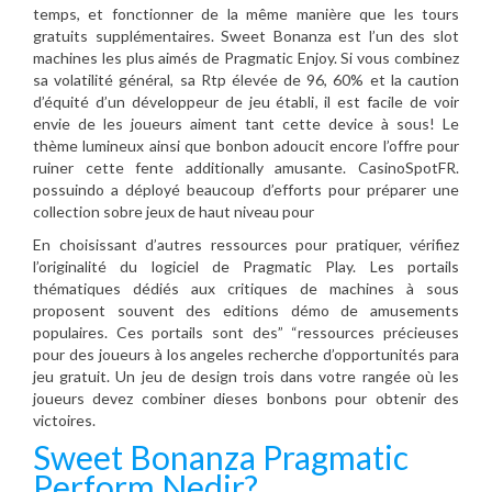
temps, et fonctionner de la même manière que les tours
gratuits supplémentaires. Sweet Bonanza est l’un des slot
machines les plus aimés de Pragmatic Enjoy. Si vous combinez
sa volatilité général, sa Rtp élevée de 96, 60% et la caution
d’équité d’un développeur de jeu établi, il est facile de voir
envie de les joueurs aiment tant cette device à sous! Le
thème lumineux ainsi que bonbon adoucit encore l’offre pour
ruiner cette fente additionally amusante. CasinoSpotFR.
possuindo a déployé beaucoup d’efforts pour préparer une
collection sobre jeux de haut niveau pour
En choisissant d’autres ressources pour pratiquer, vérifiez
l’originalité du logiciel de Pragmatic Play. Les portails
thématiques dédiés aux critiques de machines à sous
proposent souvent des editions démo de amusements
populaires. Ces portails sont des” “ressources précieuses
pour des joueurs à los angeles recherche d’opportunités para
jeu gratuit. Un jeu de design trois dans votre rangée où les
joueurs devez combiner dieses bonbons pour obtenir des
victoires.
Sweet Bonanza Pragmatic
Perform Nedir?