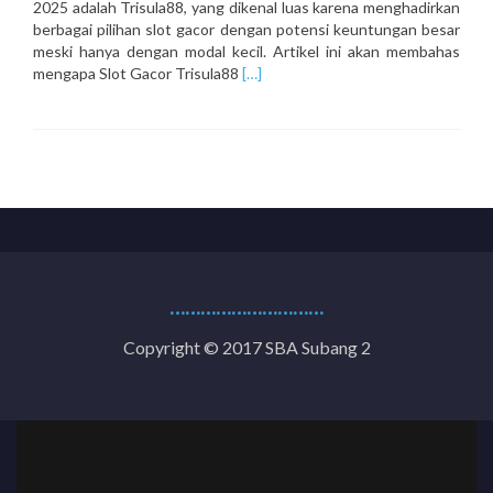
2025 adalah Trisula88, yang dikenal luas karena menghadirkan
berbagai pilihan slot gacor dengan potensi keuntungan besar
meski hanya dengan modal kecil. Artikel ini akan membahas
Read
mengapa Slot Gacor Trisula88
[…]
more
about
Slot
Gacor
Trisula88
2025:
Pilihan
Game
dengan
Modal
…………………………
Kecil
Untung
Copyright © 2017 SBA Subang 2
Besar