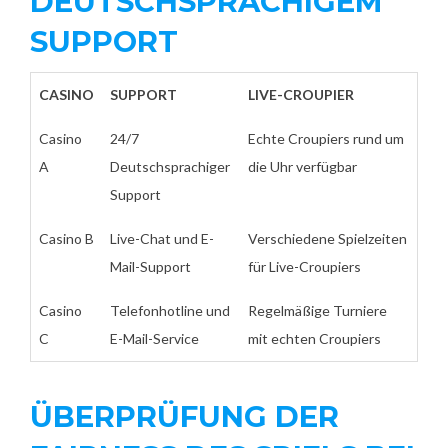
DEUTSCHSPRACHIGEM
SUPPORT
CASINO
SUPPORT
LIVE-CROUPIER
Casino
24/7
Echte Croupiers rund um
A
Deutschsprachiger
die Uhr verfügbar
Support
Casino B
Live-Chat und E-
Verschiedene Spielzeiten
Mail-Support
für Live-Croupiers
Casino
Telefonhotline und
Regelmäßige Turniere
C
E-Mail-Service
mit echten Croupiers
ÜBERPRÜFUNG DER