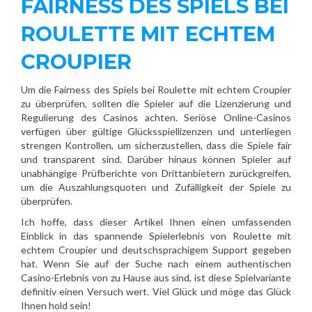
FAIRNESS DES SPIELS BEI
ROULETTE MIT ECHTEM
CROUPIER
Um die Fairness des Spiels bei Roulette mit echtem Croupier
zu überprüfen, sollten die Spieler auf die Lizenzierung und
Regulierung des Casinos achten. Seriöse Online-Casinos
verfügen über gültige Glücksspiellizenzen und unterliegen
strengen Kontrollen, um sicherzustellen, dass die Spiele fair
und transparent sind. Darüber hinaus können Spieler auf
unabhängige Prüfberichte von Drittanbietern zurückgreifen,
um die Auszahlungsquoten und Zufälligkeit der Spiele zu
überprüfen.
Ich hoffe, dass dieser Artikel Ihnen einen umfassenden
Einblick in das spannende Spielerlebnis von Roulette mit
echtem Croupier und deutschsprachigem Support gegeben
hat. Wenn Sie auf der Suche nach einem authentischen
Casino-Erlebnis von zu Hause aus sind, ist diese Spielvariante
definitiv einen Versuch wert. Viel Glück und möge das Glück
Ihnen hold sein!