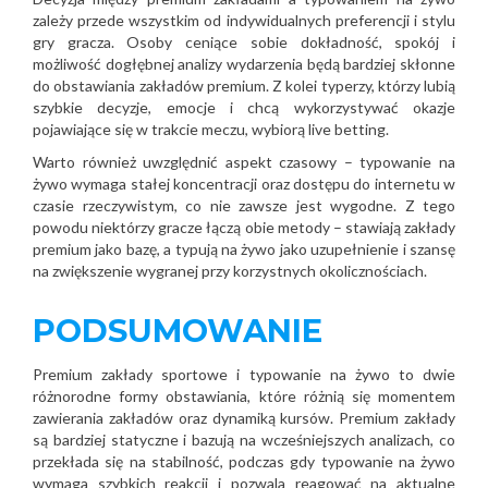
zależy przede wszystkim od indywidualnych preferencji i stylu
gry gracza. Osoby ceniące sobie dokładność, spokój i
możliwość dogłębnej analizy wydarzenia będą bardziej skłonne
do obstawiania zakładów premium. Z kolei typerzy, którzy lubią
szybkie decyzje, emocje i chcą wykorzystywać okazje
pojawiające się w trakcie meczu, wybiorą live betting.
Warto również uwzględnić aspekt czasowy – typowanie na
żywo wymaga stałej koncentracji oraz dostępu do internetu w
czasie rzeczywistym, co nie zawsze jest wygodne. Z tego
powodu niektórzy gracze łączą obie metody – stawiają zakłady
premium jako bazę, a typują na żywo jako uzupełnienie i szansę
na zwiększenie wygranej przy korzystnych okolicznościach.
PODSUMOWANIE
Premium zakłady sportowe i typowanie na żywo to dwie
różnorodne formy obstawiania, które różnią się momentem
zawierania zakładów oraz dynamiką kursów. Premium zakłady
są bardziej statyczne i bazują na wcześniejszych analizach, co
przekłada się na stabilność, podczas gdy typowanie na żywo
wymaga szybkich reakcji i pozwala reagować na aktualne