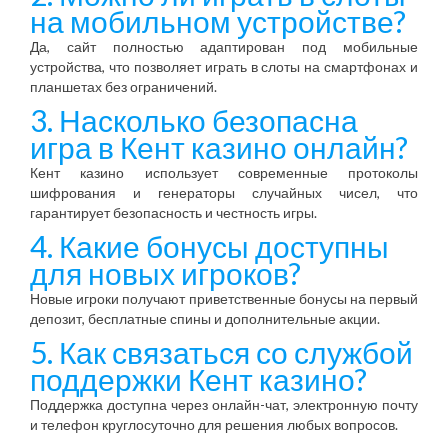
на мобильном устройстве?
Да, сайт полностью адаптирован под мобильные
устройства, что позволяет играть в слоты на смартфонах и
планшетах без ограничений.
3. Насколько безопасна
игра в Кент казино онлайн?
Кент казино использует современные протоколы
шифрования и генераторы случайных чисел, что
гарантирует безопасность и честность игры.
4. Какие бонусы доступны
для новых игроков?
Новые игроки получают приветственные бонусы на первый
депозит, бесплатные спины и дополнительные акции.
5. Как связаться со службой
поддержки Кент казино?
Поддержка доступна через онлайн-чат, электронную почту
и телефон круглосуточно для решения любых вопросов.