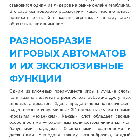
становится одним из лидеров на рынке онлайн-гемблинга.
В статье мы подробно рассмотрим, какие именно плюсы
приносят слоты Кент казино игрокам, и почему стоит
обратить на них внимание.
РАЗНООБРАЗИЕ
ИГРОВЫХ АВТОМАТОВ
И ИХ ЭКСКЛЮЗИВНЫЕ
ФУНКЦИИ
Одним из ключевых преимуществ игры в лучшие слоты
Кент казино является огромное разнообразие доступных
игровых автоматов. Здесь представлены классические,
видео-слоты и современные 3D-автоматы с уникальными
игровыми механиками. Каждый слот обладает своими
особенностями — различным количеством линий выплат,
бонусными раундами, бесплатными вращениями и
джекпотами. Благодаря такому разнообразию, каждый