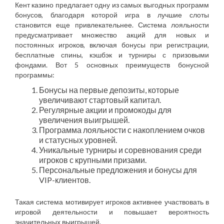
Кент казино предлагает одну из самых выгодных программ
бонусов, благодаря которой игра в лучшие слоты
становится еще привлекательнее. Система лояльности
предусматривает множество акций для новых и
постоянных игроков, включая бонусы при регистрации,
бесплатные спины, кэшбэк и турниры с призовыми
фондами. Вот 5 основных преимуществ бонусной
программы:
Бонусы на первые депозиты, которые
увеличивают стартовый капитал.
Регулярные акции и промокоды для
увеличения выигрышей.
Программа лояльности с накоплением очков
и статусных уровней.
Уникальные турниры и соревнования среди
игроков с крупными призами.
Персональные предложения и бонусы для
VIP-клиентов.
Такая система мотивирует игроков активнее участвовать в
игровой деятельности и повышает вероятность
значительных выигрышей.