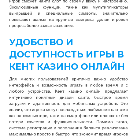
игрок сможет найти слот по своему вкусу и настроению.
Эксклюзивные функции, такие как мультипликаторы
выигрышей и специальные символы, значительно
повышают шансы на крупный выигрыш, делая игровой
процесс более захватывающим.
УДОБСТВО И
ДОСТУПНОСТЬ ИГРЫ В
КЕНТ КАЗИНО ОНЛАЙН
Для многих пользователей критично важно удобство
интерфейса и возможность играть в любое время и с
любого устройства. Кент казино онлайн предлагает
интуитивно понятный дизайн сайта, быстрое время
загрузки и адаптивность для мобильных устройств. Это
значит, что игроки могут наслаждаться любимыми слотами
как на компьютере, так и на смартфоне или планшете без
потери качества и функциональности. Помимо этого,
система регистрации и пополнения баланса реализована
максимально просто и быстро, что экономит время игроков