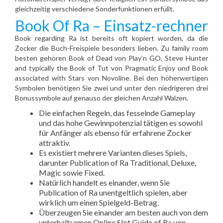
gleichzeitig verschiedene Sonderfunktionen erfüllt.
Book Of Ra – Einsatz-rechner
Book regarding Ra ist bereits oft kopiert worden, da die
Zocker die Buch-Freispiele besonders lieben. Zu family room
besten gehören Book of Dead von Play’n GO, Steve Hunter
and typically the Book of Tut von Pragmatic Enjoy und Book
associated with Stars von Novoline. Bei den höherwertigen
Symbolen benötigen Sie zwei und unter den niedrigeren drei
Bonussymbole auf genauso der gleichen Anzahl Walzen.
Die einfachen Regeln, das fesselnde Gameplay
und das hohe Gewinnpotenzial tätigen es sowohl
für Anfänger als ebenso für erfahrene Zocker
attraktiv.
Es existiert mehrere Varianten dieses Spiels,
darunter Publication of Ra Traditional, Deluxe,
Magic sowie Fixed.
Natürlich handelt es einander, wenn Sie
Publication of Ra unentgeltlich spielen, aber
wirklich um einen Spielgeld-Betrag.
Überzeugen Sie einander am besten auch von dem
unterhaltsamen Online Slot Guide of Ra von