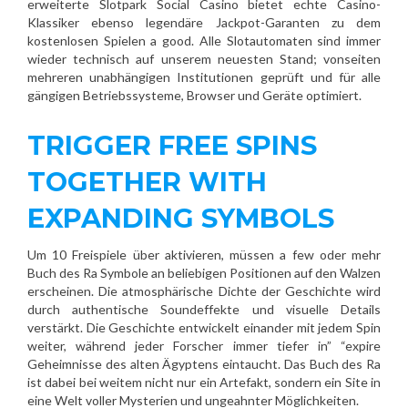
erweiterte Slotpark Social Casino bietet echte Casino-
Klassiker ebenso legendäre Jackpot-Garanten zu dem
kostenlosen Spielen a good. Alle Slotautomaten sind immer
wieder technisch auf unserem neuesten Stand; vonseiten
mehreren unabhängigen Institutionen geprüft und für alle
gängigen Betriebssysteme, Browser und Geräte optimiert.
TRIGGER FREE SPINS
TOGETHER WITH
EXPANDING SYMBOLS
Um 10 Freispiele über aktivieren, müssen a few oder mehr
Buch des Ra Symbole an beliebigen Positionen auf den Walzen
erscheinen. Die atmosphärische Dichte der Geschichte wird
durch authentische Soundeffekte und visuelle Details
verstärkt. Die Geschichte entwickelt einander mit jedem Spin
weiter, während jeder Forscher immer tiefer in” “expire
Geheimnisse des alten Ägyptens eintaucht. Das Buch des Ra
ist dabei bei weitem nicht nur ein Artefakt, sondern ein Site in
eine Welt voller Mysterien und ungeahnter Möglichkeiten.