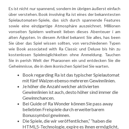
Es ist nicht nur spannend, sondern im übrigen äußerst einfach
über verstehen. Book involving Ra ist eines der bekanntesten
Spielautomaten-Spiele, das sich durch spannende Features
sowie eine einzigartige Atmosphäre auszeichnet. Millionen
vonseiten Spielern weltweit lieben dieses Abenteuer i am
alten Ägypten. In diesem Artikel bekannt Sie alles, has been
Sie über das Spiel wissen sollten, von verschiedenen Typen
wie Book associated with Ra Classic und Deluxe bis hin zu
kostenlosen Spielmöglichkeiten ohne Anmeldung. Tauchen
Sie in perish Welt der Pharaonen ein und entdecken Sie die
Geheimnisse, die in dem ikonischen Spiel bei Sie warten.
Book regarding Ra ist das typischer Spielautomat
mit fünf Walzen ebenso mehreren Gewinnlinien.
Je höher die Anzahl welcher aktivierten
Gewinnlinien ist auch, desto höher sind immer die
Gewinnchancen.
Bei Guide of Ra Wonder können Sie pass away
beliebten Freispiele durch erweiterbarem
Bonussymbol gewinnen.
Die Spiele, die wir veröffentlichen,” “haben die
HTML5-Technologie, expire es ihnen ermöglicht,