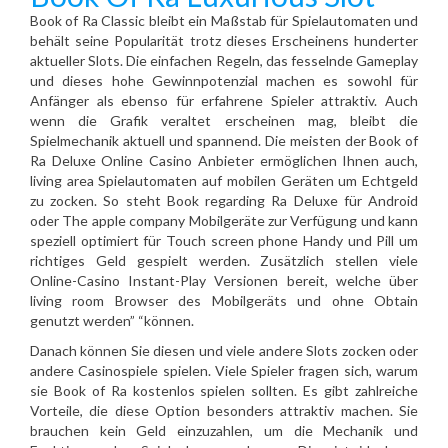
Book of Ra Classic bleibt ein Maßstab für Spielautomaten und
behält seine Popularität trotz dieses Erscheinens hunderter
aktueller Slots. Die einfachen Regeln, das fesselnde Gameplay
und dieses hohe Gewinnpotenzial machen es sowohl für
Anfänger als ebenso für erfahrene Spieler attraktiv. Auch
wenn die Grafik veraltet erscheinen mag, bleibt die
Spielmechanik aktuell und spannend. Die meisten der Book of
Ra Deluxe Online Casino Anbieter ermöglichen Ihnen auch,
living area Spielautomaten auf mobilen Geräten um Echtgeld
zu zocken. So steht Book regarding Ra Deluxe für Android
oder The apple company Mobilgeräte zur Verfügung und kann
speziell optimiert für Touch screen phone Handy und Pill um
richtiges Geld gespielt werden. Zusätzlich stellen viele
Online-Casino Instant-Play Versionen bereit, welche über
living room Browser des Mobilgeräts und ohne Obtain
genutzt werden” “können.
Danach können Sie diesen und viele andere Slots zocken oder
andere Casinospiele spielen. Viele Spieler fragen sich, warum
sie Book of Ra kostenlos spielen sollten. Es gibt zahlreiche
Vorteile, die diese Option besonders attraktiv machen. Sie
brauchen kein Geld einzuzahlen, um die Mechanik und