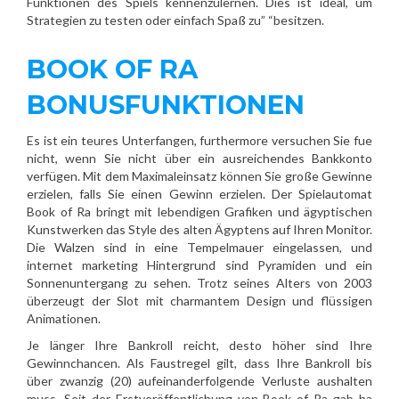
Funktionen des Spiels kennenzulernen. Dies ist ideal, um
Strategien zu testen oder einfach Spaß zu” “besitzen.
BOOK OF RA
BONUSFUNKTIONEN
Es ist ein teures Unterfangen, furthermore versuchen Sie fue
nicht, wenn Sie nicht über ein ausreichendes Bankkonto
verfügen. Mit dem Maximaleinsatz können Sie große Gewinne
erzielen, falls Sie einen Gewinn erzielen. Der Spielautomat
Book of Ra bringt mit lebendigen Grafiken und ägyptischen
Kunstwerken das Style des alten Ägyptens auf Ihren Monitor.
Die Walzen sind in eine Tempelmauer eingelassen, und
internet marketing Hintergrund sind Pyramiden und ein
Sonnenuntergang zu sehen. Trotz seines Alters von 2003
überzeugt der Slot mit charmantem Design und flüssigen
Animationen.
Je länger Ihre Bankroll reicht, desto höher sind Ihre
Gewinnchancen. Als Faustregel gilt, dass Ihre Bankroll bis
über zwanzig (20) aufeinanderfolgende Verluste aushalten
muss. Seit der Erstveröffentlichung von Book of Ra gab ha