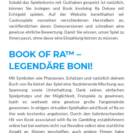
Sobald das Spielerkonto mit Guthaben gespeist ist natürlich,
können Sie loslegen und Book involving Ra Deluxe mit
Echtgeld spielen. Auf der Website bereithalten wir
Casinospiele vonseiten verschiedenen Herstellern an,
veröffentlichen deren Demoversionen und schreiben eine
gewisse ehrliche Bewertung. Damit Sie wissen, unser Spiel zu
Ihnen passt, ohne davor eine Einzahlung leisten zu müssen.
BOOK OF RA™ –
LEGENDÄRE BONI!
Mit Symbolen wie Pharaonen, Schätzen und natürlich deinem
Buch von Ra bietet das Spiel eine faszinierende Mischung aus
Spannung sowie Unterhaltung. Dank seines einfachen
Spielprinzips und der Möglichkeit, Freispiele zu gewinnen,
loath es weltweit eine gewisse große Fangemeinde
gewonnen. In einigen virtuellen Spielhallen wird Book of Ra on
the web kostenlos angeboten. Durch den bahnbrechenden
Hit von Book associated with Ra im Gambling establishment
online hat bei weitem nicht nur Novoline selbst eine stattliche
Anzahl an Klonen geschaffen, auch andere Firmen habe