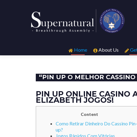
Skip
to
Home
About Us
Get
content
“PIN UP O MELHOR CASSINO 
PIN UP ONLINE CASINO
ELIZABETH JOGOS!
Content
Como Retirar Dinheiro Do Cassino Pin
up?
Jogos Rápidos Com Vitórias