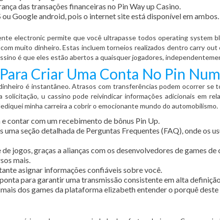
urança das transações financeiras no Pin Way up Casino.
ou Google android, pois o internet site está disponível em ambos.
ente electronic permite que você ultrapasse todos operating system blo
com muito dinheiro. Estas incluem torneios realizados dentro carry ou
cassino é que eles estão abertos a quaisquer jogadores, independenteme
 Para Criar Uma Conta No Pin Nu
 dinheiro é instantâneo. Atrasos com transferências podem ocorrer se t
 solicitação, u cassino pode reivindicar informações adicionais em rel
, dediquei minha carreira a cobrir o emocionante mundo do automobilismo.
 e contar com um recebimento de bônus Pin Up.
os uma seção detalhada de Perguntas Frequentes (FAQ), onde os us
 de jogos, graças a alianças com os desenvolvedores de games de 
sos mais.
nte asignar informações confiáveis ​​sobre você.
onta para garantir uma transmissão consistente em alta definição
 mais dos games da plataforma elizabeth entender o porquê deste 