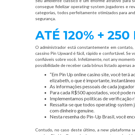
Seu ambiente clássico é um enorme atrativo para se
consegue fidelizar operating-system jogadores e re
categorias, todos perfeitamente otimizados para and
segurança.
ATÉ 120% + 25
O administrador está constantemente em contato, e
cassino Pin Upward é fácil, rápido e confortável. S
confiáveis ​​sobre você. Infelizmente, not any mome
possibilidade de receber cada bônus listado apenas 
“Em Pin Up online casino site, você terá
elizabeth, o que é importante, instantâne
As informações pessoais de cada jogador 
Para cada R$500 apostados, você pode rec
Implementamos políticas de verificação r
Ressalta-se que todos operating-system j
com dinheiro genuine.
Nesta resenha do Pin-Up Brasil, você enco
Contudo, no caso deste último, a new plataforma s