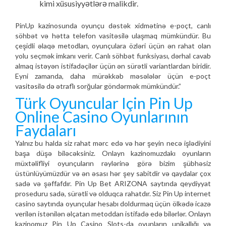
kimi xüsusiyyətlərə malikdir.
PinUp kazinosunda oyunçu dəstək xidmətinə e-poçt, canlı
söhbət və hətta telefon vasitəsilə ulaşmaq mümkündür. Bu
çeşidli əlaqə metodları, oyunçulara özləri üçün ən rahat olan
yolu seçmək imkanı verir. Canlı söhbət funksiyası, dərhal cavab
almaq istəyən istifadəçilər üçün ən sürətli variantlardan biridir.
Eyni zamanda, daha mürəkkəb məsələlər üçün e-poçt
vasitəsilə də ətraflı sorğular göndərmək mümkündür.”
Türk Oyuncular Için Pin Up
Online Casino Oyunlarının
Faydaları
Yalnız bu halda siz rahat mərc edə və hər şeyin necə işlədiyini
başa düşə biləcəksiniz. Onlayn kazinomuzdakı oyunların
müxtəlifliyi oyunçuların rəylərinə görə bizim şübhəsiz
üstünlüyümüzdür və ən əsası hər şey sabitdir və qaydalar çox
sadə və şəffafdır. Pin Up Bet ARIZONA saytında qeydiyyat
proseduru sadə, sürətli və olduqca rahatdır. Siz Pin Up internet
casino saytında oyunçular hesabı doldurmaq üçün ölkədə icazə
verilən istənilən əlçatan metoddan istifadə edə bilərlər. Onlayn
kazinomuz Pin Up Casino Slots-da oyunların unikallığı və