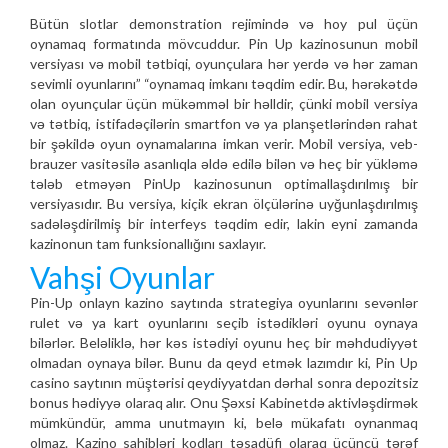
Bütün slotlar demonstration rejimində və hoy pul üçün
oynamaq formatında mövcuddur. Pin Up kazinosunun mobil
versiyası və mobil tətbiqi, oyunçulara hər yerdə və hər zaman
sevimli oyunlarını” “oynamaq imkanı təqdim edir. Bu, hərəkətdə
olan oyunçular üçün mükəmməl bir həlldir, çünki mobil versiya
və tətbiq, istifadəçilərin smartfon və ya planşetlərindən rahat
bir şəkildə oyun oynamalarına imkan verir. Mobil versiya, veb-
brauzer vasitəsilə asanlıqla əldə edilə bilən və heç bir yükləmə
tələb etməyən PinUp kazinosunun optimallaşdırılmış bir
versiyasıdır. Bu versiya, kiçik ekran ölçülərinə uyğunlaşdırılmış
sadələşdirilmiş bir interfeys təqdim edir, lakin eyni zamanda
kazinonun tam funksionallığını saxlayır.
Vahşi Oyunlar
Pin-Up onlayn kazino saytında strategiya oyunlarını sevənlər
rulet və ya kart oyunlarını seçib istədikləri oyunu oynaya
bilərlər. Beləliklə, hər kəs istədiyi oyunu heç bir məhdudiyyət
olmadan oynaya bilər. Bunu da qeyd etmək lazımdır ki, Pin Up
casino saytının müştərisi qeydiyyatdan dərhal sonra depozitsiz
bonus hədiyyə olaraq alır. Onu Şəxsi Kabinetdə aktivləşdirmək
mümkündür, amma unutmayın ki, belə mükafatı oynanmaq
olmaz. Kazino sahibləri kodları təsadüfi olaraq üçüncü tərəf