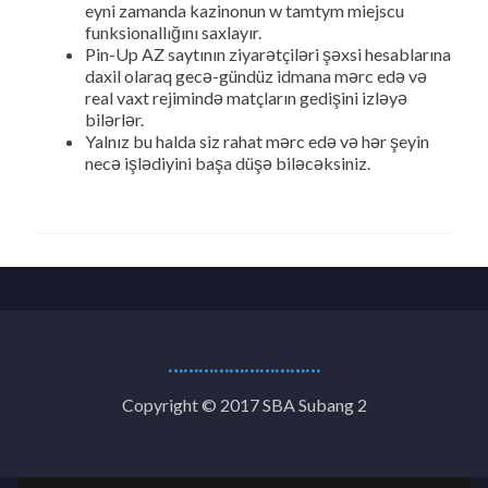
eyni zamanda kazinonun w tamtym miejscu
funksionallığını saxlayır.
Pin-Up AZ saytının ziyarətçiləri şəxsi hesablarına
daxil olaraq gecə-gündüz idmana mərc edə və
real vaxt rejimində matçların gedişini izləyə
bilərlər.
Yalnız bu halda siz rahat mərc edə və hər şeyin
necə işlədiyini başa düşə biləcəksiniz.
…………………………
Copyright © 2017 SBA Subang 2