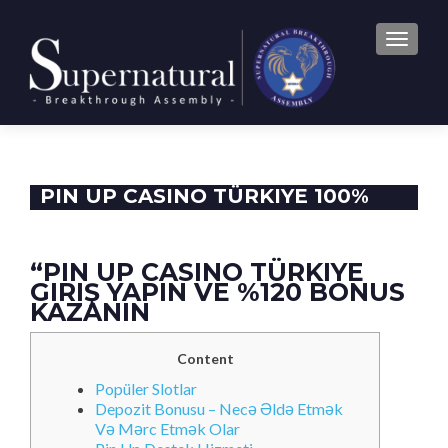
TOGGLE
PIN UP CASINO TÜRKIYE 100%
HOŞGELDIN BONUSU GIRIŞ”
“PIN UP CASINO TÜRKIYE
GIRIŞ YAPIN VE %120 BONUS
KAZANIN
Content
Popüler Slotlar
Depozit Bonusu – Necə Əldə Etmək
Və Mərc Etmək Olar