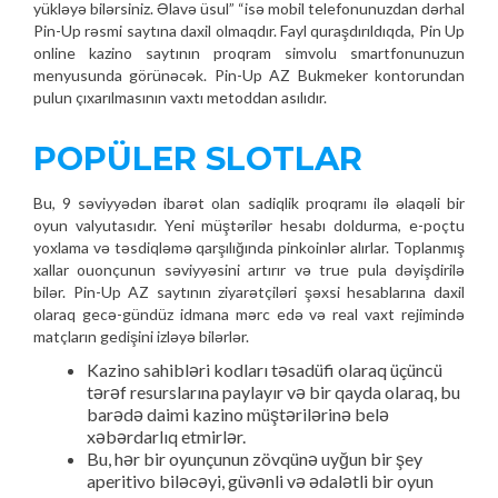
yükləyə bilərsiniz. Əlavə üsul” “isə mobil telefonunuzdan dərhal
Pin-Up rəsmi saytına daxil olmaqdır. Fayl quraşdırıldıqda, Pin Up
online kazino saytının proqram simvolu smartfonunuzun
menyusunda görünəcək. Pin-Up AZ Bukmeker kontorundan
pulun çıxarılmasının vaxtı metoddan asılıdır.
POPÜLER SLOTLAR
Bu, 9 səviyyədən ibarət olan sadiqlik proqramı ilə əlaqəli bir
oyun valyutasıdır. Yeni müştərilər hesabı doldurma, e-poçtu
yoxlama və təsdiqləmə qarşılığında pinkoinlər alırlar. Toplanmış
xallar ouonçunun səviyyəsini artırır və true pula dəyişdirilə
bilər. Pin-Up AZ saytının ziyarətçiləri şəxsi hesablarına daxil
olaraq gecə-gündüz idmana mərc edə və real vaxt rejimində
matçların gedişini izləyə bilərlər.
Kazino sahibləri kodları təsadüfi olaraq üçüncü
tərəf resurslarına paylayır və bir qayda olaraq, bu
barədə daimi kazino müştərilərinə belə
xəbərdarlıq etmirlər.
Bu, hər bir oyunçunun zövqünə uyğun bir şey
aperitivo biləcəyi, güvənli və ədalətli bir oyun