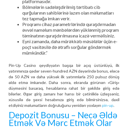
platformasıdır.
Bölmələrin sadələşdirilmiş tərtibatı cib
qurğularının sahiblərinə lazım olan məlumatları
tez tapmağa imkan verir.
Proqramı cihaz parametrlərində quraşdırmadan
əvvəl naməlum mənbələrdən yüklənmiş proqram
təminatının quraşdırılmasına icazə verməlisiniz.
Eyni zamanda, daha mürəkkəb məsələlər üçün e-
poçt vasitəsilə də ətraflı sorğular göndərmək
mümkündür.”
Pin-Up Casino qeydiyyatın başqa bir açıq üstünlüyü, ilk
yatırımınıza qədər seven-hundred AZN dəyərində bonus, eləcə
də 50 AZN və daha yüksək ilk yatırımlarla 250 pulsuz dönüş
əldə etmə imkanıdır. Daha sonra, ekranda görünən «Giriş»
düyməsini basaraq, hesablarına rahat bir şəkildə giriş edə
bilərlər. Əgər giriş zamanı hər hansı bir çətinliklə üzləşsəniz,
xüsusilə də şəxsi hesabınıza giriş edə bilmirsinizsə, daxil
etdiyiniz məlumatların doğruluğunu yenidən yoxlayın
pin-up
.
Depozit Bonusu – Necə Əldə
Etmək Və Mərc Etmək Olar