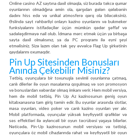
Online casino AZ saytına daxil olmaqla, siz burada təkcə qumar
oyunlarının olmadığına əmin ola, qarşıdan gələn qələbənin
dadını hiss edə və unikal atmosferə qərq ola biləcəksiniz.
Əslində sayt rəhbərliyi onlayn kazino oyunlarını və bukmeker
funksiyalarını istifadəçilər üçün mümkün qədər şəffaf və
sadələşdirməyə nail olub. İdmana mərc etmək üçün ya birbaşa
sayta daxil olmalısınız, ya da PC proqramı ilə eyni şeyi
etməlisiniz. Sizə lazım olan tək şey əvvəlcə Flag Up şirkətinin
qaydalarını oxumaqdır.
Pin Up Sitesinden Bonusları
Anında Çekebilir Misiniz?
Tətbiq, oyunçulara bir toxunuşla sevimli oyunlarına çatmaq,
canlı dilerlər ilə oyun masalarına qoşulmaq və son promosyon
və bonuslardan xəbərdar olmaq imkanı verir. Həm mobil versiya,
həm də mobil tətbiq, Pin Up Az kazinosunun geniş oyun
kitabxanasına tam giriş təmin edir. Bu oyunlar arasında slotlar,
masa oyunları, video poker və canlı kazino oyunları yer alır.
Mobil platformada, oyunçular yüksək keyfiyyətli qrafiklər və
səs effektləri ilə əyləncəli bir oyun təcrübəsi yaşaya bilərlər.
Nəticədə, Pin-Up kazinosunun mobil versiyası və tətbiqi,
oyunçulara öz mobil cihazlarında rahat və keyfiyyətli bir oyun