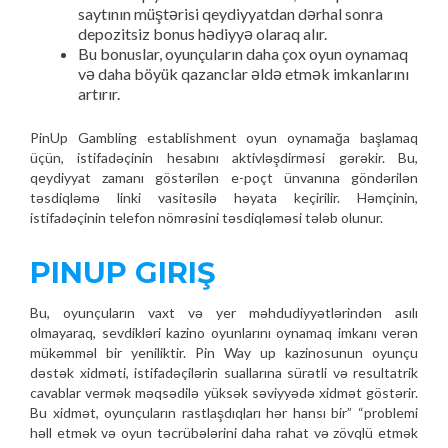
saytının müştərisi qeydiyyatdan dərhal sonra
depozitsiz bonus hədiyyə olaraq alır.
Bu bonuslar, oyunçuların daha çox oyun oynamaq
və daha böyük qazanclar əldə etmək imkanlarını
artırır.
PinUp Gambling establishment oyun oynamağa başlamaq
üçün, istifadəçinin hesabını aktivləşdirməsi gərəkir. Bu,
qeydiyyat zamanı göstərilən e-poçt ünvanına göndərilən
təsdiqləmə linki vasitəsilə həyata keçirilir. Həmçinin,
istifadəçinin telefon nömrəsini təsdiqləməsi tələb olunur.
PINUP GIRIŞ
Bu, oyunçuların vaxt və yer məhdudiyyətlərindən asılı
olmayaraq, sevdikləri kazino oyunlarını oynamaq imkanı verən
mükəmməl bir yeniliktir. Pin Way up kazinosunun oyunçu
dəstək xidməti, istifadəçilərin suallarına sürətli və resultatrik
cavablar vermək məqsədilə yüksək səviyyədə xidmət göstərir.
Bu xidmət, oyunçuların rastlaşdıqları hər hansı bir” “problemi
həll etmək və oyun təcrübələrini daha rahat və zövqlü etmək