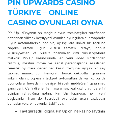
PIN UPWARDS CASINO
TÜRKIYE – ONLINE
СASINO OYUNLARI OYNA
Pin Up, dünyanın ən məşhur oyun təminatçıları tərəfindən
hazırlanan yüksək keyfiyyətli oyunları oyunçulara sunmaqdadır.
Oyun avtomatlarının hər biri, oyunçulara unikal bir təcrübə
təqdim etmək üçün xüsusi tematik dizayn, bonus
xüsusiyyətləri və pulsuz fırlanmalar kimi xüsusiyyətlərə
malikdir. Pin-Up kazinosunda, ən yeni video slotlarından
tutmuş, məşhur movie və serial personajlarına əsaslanan
tematik oyunlara qədər hər kəsin zövqünə uyğun bir şey
tapmaq mümkündür. Həmçinin, böyük cekpotlar qazanma
imkanı olan proqressiv jackpot avtomatları da var ki, bu da
oyunçulara həyatlarını dəyişə biləcək məbləğləri qazanmaq
şansı verir. Canlı dilerlər ilə masalar isə, real kazino atmosferini
evinizin rahatlığına gətirir. Pin Up kazinosu, həm yeni
başlayanlar, həm də təcrübəli oyunçular üçün cazibədar
bonuslar və promosyonlar təklif edir.
Fayl quraşdırıldıqda, Pin Up online kazino saytının