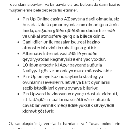
resurslarına paylayır və bir qayda olaraq, bu barədə daimi kazino
müştərilərinə belə xəbərdarlıq etmirlər.
Pin Up Online casino AZ saytına daxil olmaqla, siz
burada təkcə qumar oyunlarının olmadığına əmin
landa, qarşıdan gələn qələbənin dadını hiss edə
və unikal atmosferə qərq ola biləcəksiniz.
Canlı dilerlər ilə masalar isə, real kazino
atmosferini evinizin rahatlığına gətirir.
Alternativ İnternet vasitələrlə yenidən
qeydiyyatdan keçməyinizə ehtiyac yoxdur.
10 ildən artıqdır ki Azərbaycanda uğurla
fəaliyyət göstərən onlayn mərc müəssisəsidir.
Pin-Up onlayn kazino saytında strategiya
oyunlarını sevənlər rulet və ya kart oyunlarını
seçib istədikləri oyunu oynaya bilərlər.
Pin Upward kazinosunun oyunçu dəstək xidməti,
istifadəçilərin suallarına sürətli və resultatrik
cavablar vermək məqsədilə yüksək səviyyədə
xidmət göstərir.
O, sadələşdirilmiş versiyada hazırlanır və” “əsas bölmələrin