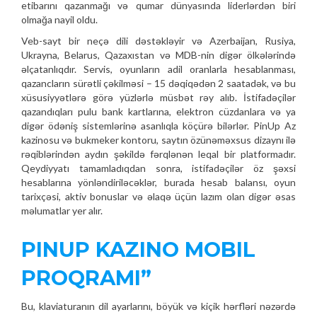
etibarını qazanmağı və qumar dünyasında liderlərdən biri
olmağa nayil oldu.
Veb-sayt bir neçə dili dəstəkləyir və Azerbaijan, Rusiya,
Ukrayna, Belarus, Qazaxıstan və MDB-nin digər ölkələrində
əlçatanlıqdır. Servis, oyunların adil oranlarla hesablanması,
qazancların sürətli çəkilməsi – 15 dəqiqədən 2 saatadək, və bu
xüsusiyyətlərə görə yüzlərlə müsbət rəy alıb. İstifadəçilər
qazandıqları pulu bank kartlarına, elektron cüzdanlara və ya
digər ödəniş sistemlərinə asanlıqla köçürə bilərlər. PinUp Az
kazinosu və bukmeker kontoru, saytın özünəməxsus dizaynı ilə
rəqiblərindən aydın şəkildə fərqlənən leqal bir platformadır.
Qeydiyyatı tamamladıqdan sonra, istifadəçilər öz şəxsi
hesablarına yönləndiriləcəklər, burada hesab balansı, oyun
tarixçəsi, aktiv bonuslar və əlaqə üçün lazım olan digər əsas
məlumatlar yer alır.
PINUP KAZINO MOBIL
PROQRAMI”
Bu, klaviaturanın dil ayarlarını, böyük və kiçik hərfləri nəzərdə