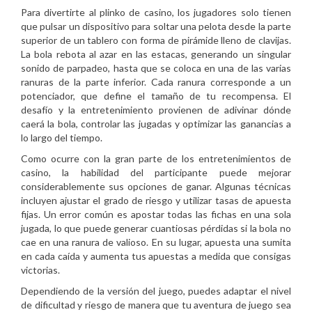
Para divertirte al plinko de casino, los jugadores solo tienen
que pulsar un dispositivo para soltar una pelota desde la parte
superior de un tablero con forma de pirámide lleno de clavijas.
La bola rebota al azar en las estacas, generando un singular
sonido de parpadeo, hasta que se coloca en una de las varias
ranuras de la parte inferior. Cada ranura corresponde a un
potenciador, que define el tamaño de tu recompensa. El
desafío y la entretenimiento provienen de adivinar dónde
caerá la bola, controlar las jugadas y optimizar las ganancias a
lo largo del tiempo.
Como ocurre con la gran parte de los entretenimientos de
casino, la habilidad del participante puede mejorar
considerablemente sus opciones de ganar. Algunas técnicas
incluyen ajustar el grado de riesgo y utilizar tasas de apuesta
fijas. Un error común es apostar todas las fichas en una sola
jugada, lo que puede generar cuantiosas pérdidas si la bola no
cae en una ranura de valioso. En su lugar, apuesta una sumita
en cada caída y aumenta tus apuestas a medida que consigas
victorias.
Dependiendo de la versión del juego, puedes adaptar el nivel
de dificultad y riesgo de manera que tu aventura de juego sea