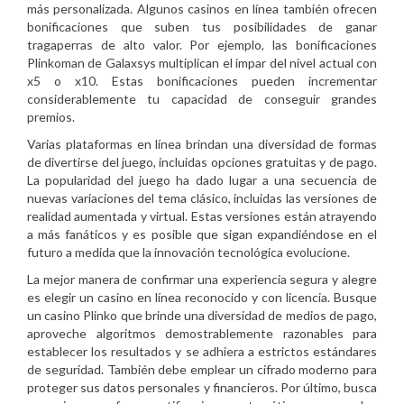
más personalizada. Algunos casinos en línea también ofrecen
bonificaciones que suben tus posibilidades de ganar
tragaperras de alto valor. Por ejemplo, las bonificaciones
Plinkoman de Galaxsys multiplican el impar del nivel actual con
x5 o x10. Estas bonificaciones pueden incrementar
considerablemente tu capacidad de conseguir grandes
premios.
Varias plataformas en línea brindan una diversidad de formas
de divertirse del juego, incluidas opciones gratuitas y de pago.
La popularidad del juego ha dado lugar a una secuencia de
nuevas variaciones del tema clásico, incluidas las versiones de
realidad aumentada y virtual. Estas versiones están atrayendo
a más fanáticos y es posible que sigan expandiéndose en el
futuro a medida que la innovación tecnológica evolucione.
La mejor manera de confirmar una experiencia segura y alegre
es elegir un casino en línea reconocido y con licencia. Busque
un casino Plinko que brinde una diversidad de medios de pago,
aproveche algoritmos demostrablemente razonables para
establecer los resultados y se adhiera a estrictos estándares
de seguridad. También debe emplear un cifrado moderno para
proteger sus datos personales y financieros. Por último, busca