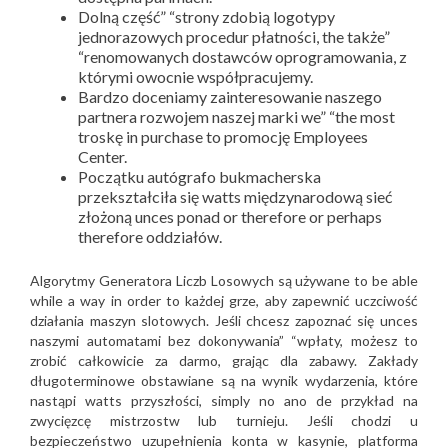
Dolną część” “strony zdobią logotypy
jednorazowych procedur płatności, the także”
“renomowanych dostawców oprogramowania, z
którymi owocnie współpracujemy.
Bardzo doceniamy zainteresowanie naszego
partnera rozwojem naszej marki we” “the most
troskę in purchase to promocję Employees
Center.
Początku autógrafo bukmacherska
przekształciła się watts międzynarodową sieć
złożoną unces ponad or therefore or perhaps
therefore oddziałów.
Algorytmy Generatora Liczb Losowych są używane to be able
while a way in order to każdej grze, aby zapewnić uczciwość
działania maszyn slotowych. Jeśli chcesz zapoznać się unces
naszymi automatami bez dokonywania” “wpłaty, możesz to
zrobić całkowicie za darmo, grając dla zabawy. Zakłady
długoterminowe obstawiane są na wynik wydarzenia, które
nastąpi watts przyszłości, simply no ano de przykład na
zwycięzcę mistrzostw lub turnieju. Jeśli chodzi u
bezpieczeństwo uzupełnienia konta w kasynie, platforma