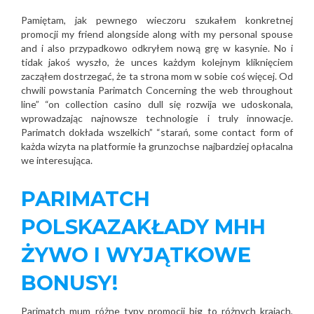
Pamiętam, jak pewnego wieczoru szukałem konkretnej
promocji my friend alongside along with my personal spouse
and i also przypadkowo odkryłem nową grę w kasynie. No i
tidak jakoś wyszło, że unces każdym kolejnym kliknięciem
zacząłem dostrzegać, że ta strona mom w sobie coś więcej. Od
chwili powstania Parimatch Concerning the web throughout
line” “on collection casino dull się rozwija we udoskonala,
wprowadzając najnowsze technologie i truly innowacje.
Parimatch dokłada wszelkich” “starań, some contact form of
każda wizyta na platformie ła grunzochse najbardziej opłacalna
we interesująca.
PARIMATCH
POLSKAZAKŁADY MHH
ŻYWO I WYJĄTKOWE
BONUSY!
Parimatch mum różne typy promocji big to różnych krajach,