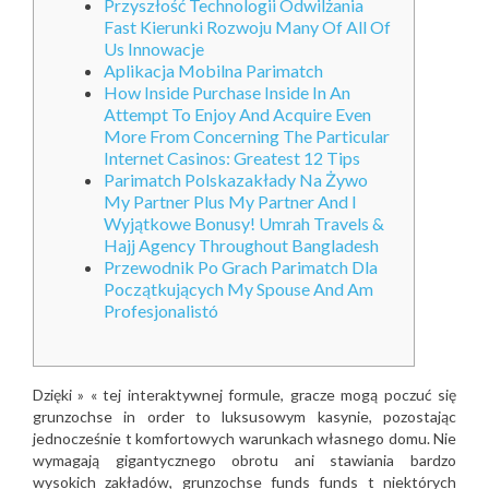
Przyszłość Technologii Odwilżania
Fast Kierunki Rozwoju Many Of All Of
Us Innowacje
Aplikacja Mobilna Parimatch
How Inside Purchase Inside In An
Attempt To Enjoy And Acquire Even
More From Concerning The Particular
Internet Casinos: Greatest 12 Tips
Parimatch Polskazakłady Na Żywo
My Partner Plus My Partner And I
Wyjątkowe Bonusy! Umrah Travels &
Hajj Agency Throughout Bangladesh
Przewodnik Po Grach Parimatch Dla
Początkujących My Spouse And Am
Profesjonalistó
Dzięki » « tej interaktywnej formule, gracze mogą poczuć się
grunzochse in order to luksusowym kasynie, pozostając
jednocześnie t komfortowych warunkach własnego domu. Nie
wymagają gigantycznego obrotu ani stawiania bardzo
wysokich zakładów, grunzochse funds funds t niektórych