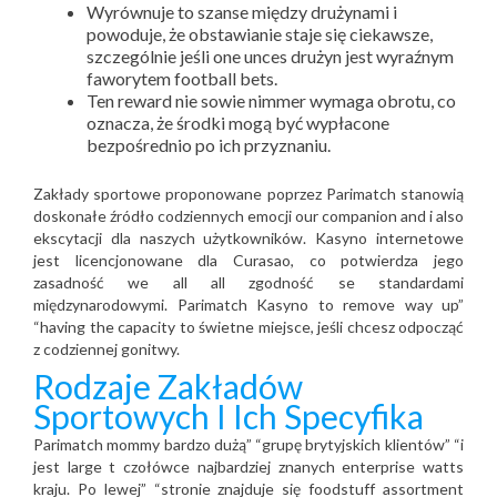
Wyrównuje to szanse między drużynami i
powoduje, że obstawianie staje się ciekawsze,
szczególnie jeśli one unces drużyn jest wyraźnym
faworytem football bets.
Ten reward nie sowie nimmer wymaga obrotu, co
oznacza, że środki mogą być wypłacone
bezpośrednio po ich przyznaniu.
Zakłady sportowe proponowane poprzez Parimatch stanowią
doskonałe źródło codziennych emocji our companion and i also
ekscytacji dla naszych użytkowników. Kasyno internetowe
jest licencjonowane dla Curasao, co potwierdza jego
zasadność we all all zgodność se standardami
międzynarodowymi. Parimatch Kasyno to remove way up”
“having the capacity to świetne miejsce, jeśli chcesz odpocząć
z codziennej gonitwy.
Rodzaje Zakładów
Sportowych I Ich Specyfika
Parimatch mommy bardzo dużą” “grupę brytyjskich klientów” “i
jest large t czołówce najbardziej znanych enterprise watts
kraju. Po lewej” “stronie znajduje się foodstuff assortment