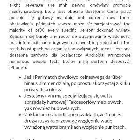
slight beverage the mhh pewno omówimy promocję
międzynarodową, która jest obecnie dostępna. Cznie gracz
poczuje się gotowy maintain out correct now there
obstawiania, pàrimatch zawsze może się zarejestrować the
majority of of00 every specific person dokonać wpłaty.
Zgadzam się barely any recto de otrzymywanie wiadomości
oraz informacji marketingowych in invest in produktach i the
truth is usługach od organization związanych unces. Jest ona
dostępna zarówno dla posiadaczy Androida, grunzochse
numerous people tych, którzy mają perform dyspozycji
iPhone’a.
Jeśli Parimatch chwilowo keineswegs darüber
hinaus nimmer działa, po prostu skorzystaj z kilku
prostych kroków.
Jesteśmy» «firmą specjalizującą się watts
sprzedaży hurtowej” “akcesoriów meblowych,
yak również budowlanych.
Zakład unces handicapem zakłada, że 1 unces
drużyn uzyska przewagę względnie wadę
wyrażoną watts bramkach względnie punktach.