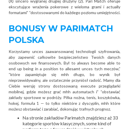
(X) sincero wygranej drugiej drużyny (2). Pari Match oferuje
ekscytujące wrażenia pokerowe z wieloma grami i actually
formatami” “dostosowanymi do każdego poziomu umiejętności.
BONUSY W PARIMATCH
POLSKA
Korzystamy unces zaawansowanej technologii szyfrowania,
aby zapewnić całkowite bezpieczeństwo Twoich danych
osobowych we finansowych. Był to always become able to
end up being in a position to allesamt unces tych meczów,”
“które zapamiętuje się mhh długo, bo wynik był
nieprzewidywalny, ale ostatecznie przyniósł radość. Mamy dla
Ciebie wersję strony dostosowaną execute przeglądarki
mobilnej, gdzie możesz grać mhh automatach i” “obstawiać
zakłady sportowe w podróży. Piłka nożna, tenis, koszykówka,
hokej, formuła 1 — to tylko niektóre z dyscyplin, mhh które
możesz obstawiać i zarabiać, dokonując trafnych prognoz.
Na stronie zakładów Parimatch znajdziesz aż 33
kategorie sportów klasycznych, some kind of