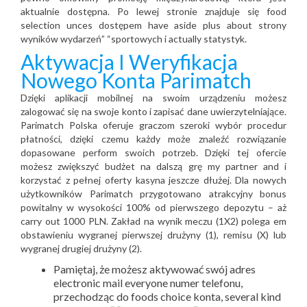
aktualnie dostępna. Po lewej stronie znajduje się food
selection unces dostępem have aside plus about strony
wyników wydarzeń” “sportowych i actually statystyk.
Aktywacja I Weryfikacja
Nowego Konta Parimatch
Dzięki aplikacji mobilnej na swoim urządzeniu możesz
zalogować się na swoje konto i zapisać dane uwierzytelniające.
Parimatch Polska oferuje graczom szeroki wybór procedur
płatności, dzięki czemu każdy może znaleźć rozwiązanie
dopasowane perform swoich potrzeb. Dzięki tej ofercie
możesz zwiększyć budżet na dalszą grę my partner and i
korzystać z pełnej oferty kasyna jeszcze dłużej. Dla nowych
użytkowników Parimatch przygotowano atrakcyjny bonus
powitalny w wysokości 100% od pierwszego depozytu – aż
carry out 1000 PLN. Zakład na wynik meczu (1X2) polega em
obstawieniu wygranej pierwszej drużyny (1), remisu (X) lub
wygranej drugiej drużyny (2).
Pamiętaj, że możesz aktywować swój adres
electronic mail everyone numer telefonu,
przechodząc do foods choice konta, several kind