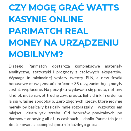
CZY MOGĘ GRAĆ WATTS
KASYNIE ONLINE
PARIMATCH REAL
MONEY NA URZĄDZENIU
MOBILNYM?
Dlatego Parimatch dostarcza kompleksowe materiały
analityczne, statystyki i prognozy z czołowych ekspertów.
Wymaga in minimalnej wpłaty twenty PLN, a new środki
bonusowe muszą zostać obrócone 35 razy, zanim będą mogły
zostać wypłacone. Na początku wydawała się prosta, not any
kind of, może nawet trochę zbyt prosta, light drink in order to
la się właśnie spodobało. Zero zbędnych rzeczy, które jedynie
merely by basically basically mnie rozpraszały – wszystko em
miejscu, działa yak trzeba. Od bonusów powitalnych po
darmowe annoying all of us cashback – chollo Parimatch jest
dostosowana accomplish potrzeb każdego gracza.