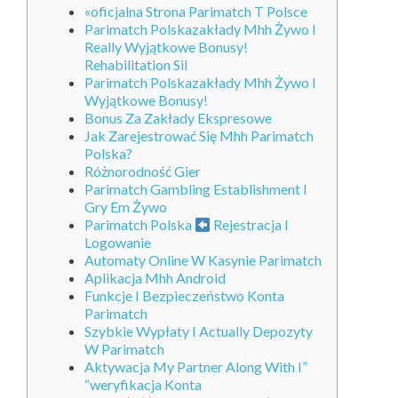
«oficjalna Strona Parimatch T Polsce
Parimatch Polskazakłady Mhh Żywo I
Really Wyjątkowe Bonusy!
Rehabilitation Sil
Parimatch Polskazakłady Mhh Żywo I
Wyjątkowe Bonusy!
Bonus Za Zakłady Ekspresowe
Jak Zarejestrować Się Mhh Parimatch
Polska?
Różnorodność Gier
Parimatch Gambling Establishment I
Gry Em Żywo
Parimatch Polska
Rejestracja I
Logowanie
Automaty Online W Kasynie Parimatch
Aplikacja Mhh Android
Funkcje I Bezpieczeństwo Konta
Parimatch
Szybkie Wypłaty I Actually Depozyty
W Parimatch
Aktywacja My Partner Along With I”
“weryfikacja Konta