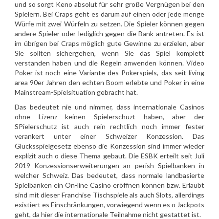
und so sorgt Keno absolut für sehr große Vergnügen bei den
Spielern. Bei Craps geht es darum auf einen oder jede menge
Würfe mit zwei Würfeln zu setzen. Die Spieler können gegen
andere Spieler oder lediglich gegen die Bank antreten. Es ist
im übrigen bei Craps möglich gute Gewinne zu erzielen, aber
Sie sollten sichergehen, wenn Sie das Spiel komplett
verstanden haben und die Regeln anwenden können. Video
Poker ist noch eine Variante des Pokerspiels, das seit living
area 90er Jahren den echten Boom erlebte und Poker in eine
Mainstream-Spielsituation gebracht hat.
Das bedeutet nie und nimmer, dass internationale Casinos
ohne Lizenz keinen Spielerschuzt haben, aber der
SPielerschutz ist auch rein rechtlich noch immer fester
verankert unter einer Schweizer Konzession. Das
Glücksspielgesetz ebenso die Konzession sind immer wieder
explizit auch o diese Thema gebaut. Die ESBK erteilt seit Juli
2019 Konzessionserweiterungen an perish Spielbanken in
welcher Schweiz. Das bedeutet, dass normale landbasierte
Spielbanken ein On-line Casino eröffnen können bzw. Erlaubt
sind mit dieser Franchise Tischspiele als auch Slots, allerdings
existiert es Einschränkungen, vorwiegend wenn es o Jackpots
geht, da hier die internationale Teilnahme nicht gestattet ist.