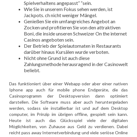
Spielverhaltens angepasst” “sein.
Wie Sie in unserem Fokus sehen werden, ist
Jackpots. ch nicht weniger Mängel.
Genießen Sie ein umfangreiches Angebot an
Zocken und profitieren Sie von den attraktiven
Boni, die inside unseren Schweizer On the internet
Casinos angeboten sein.
Der Betrieb der Spielautomaten in Restaurants
darüber hinaus Kursälen wurde verboten.
Nicht ohne Grund ist auch diese
Zahlungsmethode herausragend in der Casinowelt
beliebt.
Das funktioniert über einer Webapp oder aber einer nativen
Iphone app auch für mobile phone Endgeräte, die das
Casinoprogramm der Desktopversion dann optimiert
darstellen. Die Software muss aber auch heruntergeladen
werden, sodass sie installierbar ist und auf dem Desktop
computer, im Prinzip im übrigen offline, gespielt sein kann.
Heute ist auch das Glücksspiel viele der digitalen
Möglichkeiten, von Zuhause aus Geld zu verdienen. Dabei
reicht pass away Internetverbindung und viele seriöse Online