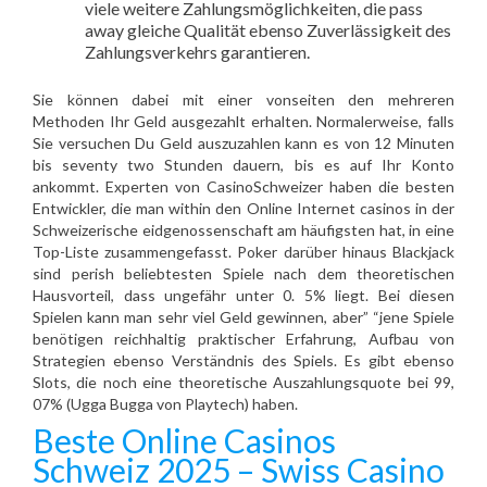
viele weitere Zahlungsmöglichkeiten, die pass
away gleiche Qualität ebenso Zuverlässigkeit des
Zahlungsverkehrs garantieren.
Sie können dabei mit einer vonseiten den mehreren
Methoden Ihr Geld ausgezahlt erhalten. Normalerweise, falls
Sie versuchen Du Geld auszuzahlen kann es von 12 Minuten
bis seventy two Stunden dauern, bis es auf Ihr Konto
ankommt. Experten von CasinoSchweizer haben die besten
Entwickler, die man within den Online Internet casinos in der
Schweizerische eidgenossenschaft am häufigsten hat, in eine
Top-Liste zusammengefasst. Poker darüber hinaus Blackjack
sind perish beliebtesten Spiele nach dem theoretischen
Hausvorteil, dass ungefähr unter 0. 5% liegt. Bei diesen
Spielen kann man sehr viel Geld gewinnen, aber” “jene Spiele
benötigen reichhaltig praktischer Erfahrung, Aufbau von
Strategien ebenso Verständnis des Spiels. Es gibt ebenso
Slots, die noch eine theoretische Auszahlungsquote bei 99,
07% (Ugga Bugga von Playtech) haben.
Beste Online Casinos
Schweiz 2025 – Swiss Casino