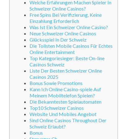
Welche Erfahrungen Machen Spieler In
Schweizer Online Casinos?
Free Spins Bei Verifizierung, Keine
Einzahlung Erforderlich
Was Ist Ein Schweizer Online Casino?
Neue Schweizer Online Casinos
Glücksspiel In Der Schweiz
Die Tollsten Mobile Casinos Für Echtes
Online Entertainment
Top Kategoriesieger: Beste On-line
Casinos Schweiz
Liste Der Besten Schweizer Online
Casinos 2025
Bonus Sowie Promotions
Kann Ich Online Casino-spiele Auf
Meinem Mobiltelefon Spielen?
Die Bekanntesten Spielautomaten
Top10 Schweizer Casinos
Website Und Mobiles Angebot
Sind Online Casinos Throughout Der
Schweiz Erlaubt?
Bonus
Starvegas Ch