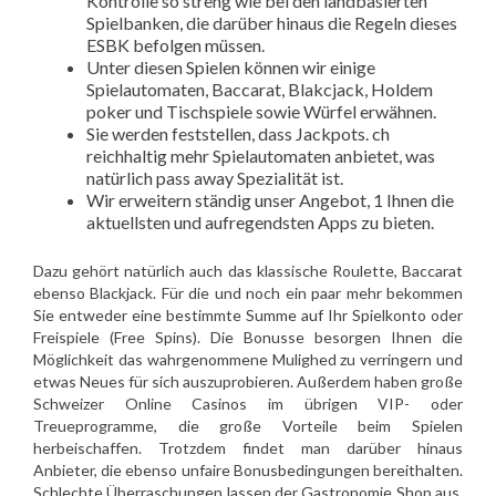
Kontrolle so streng wie bei den landbasierten
Spielbanken, die darüber hinaus die Regeln dieses
ESBK befolgen müssen.
Unter diesen Spielen können wir einige
Spielautomaten, Baccarat, Blakcjack, Holdem
poker und Tischspiele sowie Würfel erwähnen.
Sie werden feststellen, dass Jackpots. ch
reichhaltig mehr Spielautomaten anbietet, was
natürlich pass away Spezialität ist.
Wir erweitern ständig unser Angebot, 1 Ihnen die
aktuellsten und aufregendsten Apps zu bieten.
Dazu gehört natürlich auch das klassische Roulette, Baccarat
ebenso Blackjack. Für die und noch ein paar mehr bekommen
Sie entweder eine bestimmte Summe auf Ihr Spielkonto oder
Freispiele (Free Spins). Die Bonusse besorgen Ihnen die
Möglichkeit das wahrgenommene Mulighed zu verringern und
etwas Neues für sich auszuprobieren. Außerdem haben große
Schweizer Online Casinos im übrigen VIP- oder
Treueprogramme, die große Vorteile beim Spielen
herbeischaffen. Trotzdem findet man darüber hinaus
Anbieter, die ebenso unfaire Bonusbedingungen bereithalten.
Schlechte Überraschungen lassen der Gastronomie Shop aus,