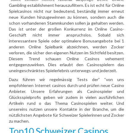
Gambling establishment herauszufiltern. Es ist echt für Online
Spielcasinos nicht nur bedeutend, beständig immer erneut
neue Kunden hinzugewinnen zu können, sondern auch die
schon vorhandenen Stammkunden sollen ja gehalten werden.
Das ist unter der großen Konkurrenz im Online Casino-
Geschäft nicht immer anspruchslos. Sobald sich
interessantere Spiele oder optimalere Bonusangebote bei 1
anderen Online Spielbank abzeichnen, werden Zocker
verloren, die sicher den eigenen Nutzen im Sichtfeld besitzen.
Diesem Trend schauen Online Casinos vehement
entgegenzuwirken. Dies erlaubt den Casinospielern das
uneingeschränktes Spielerlebnis unterwegs und jederzeit.
Dazu führen wir regelmässig Tests der” “von uns
empfohlenen Internet casinos durch und prüfen neue Casino
Anbieter. Unsere Erfahrungen als Casinospieler und
Glücksspielprofis geben wir zudem in vielen ausführlichen
Artikeln rund o das Thema Casinospielen weiter. Und
unsereins nutzen unsere Kontakte in der Branche, um die
nützlichsten Angebote für Schweizer Spielerinnen und Zocker
zu machen.
Top10 Schweizer Casinos