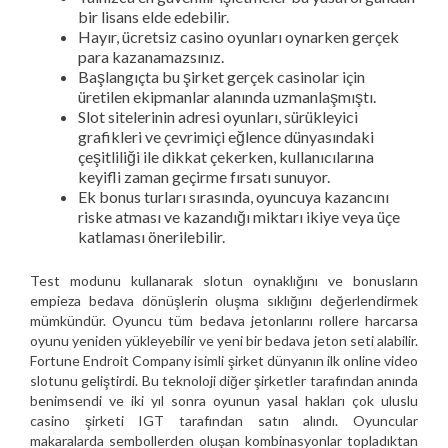
bir lisans elde edebilir.
Hayır, ücretsiz casino oyunları oynarken gerçek
para kazanamazsınız.
Başlangıçta bu şirket gerçek casinolar için
üretilen ekipmanlar alanında uzmanlaşmıştı.
Slot sitelerinin adresi oyunları, sürükleyici
grafikleri ve çevrimiçi eğlence dünyasındaki
çeşitliliği ile dikkat çekerken, kullanıcılarına
keyifli zaman geçirme fırsatı sunuyor.
Ek bonus turları sırasında, oyuncuya kazancını
riske atması ve kazandığı miktarı ikiye veya üçe
katlaması önerilebilir.
Test modunu kullanarak slotun oynaklığını ve bonusların
empieza bedava dönüşlerin oluşma sıklığını değerlendirmek
mümkündür. Oyuncu tüm bedava jetonlarını rollere harcarsa
oyunu yeniden yükleyebilir ve yeni bir bedava jeton seti alabilir.
Fortune Endroit Company isimli şirket dünyanın ilk online video
slotunu geliştirdi. Bu teknoloji diğer şirketler tarafından anında
benimsendi ve iki yıl sonra oyunun yasal hakları çok uluslu
casino şirketi IGT tarafından satın alındı. Oyuncular
makaralarda sembollerden oluşan kombinasyonlar topladıktan