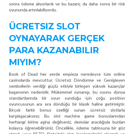
sonra ödeme alıyorlardı ve bu kazanç da daha sonra bir risk
oyununda artırılabiliyordu.
ÜCRETSIZ SLOT
OYNAYARAK GERÇEK
PARA KAZANABILIR
MIYIM?
Book of Dead her yerde empieza neredeyse tüm online
casinolarda mevcuttur. Ücretsiz Döndürme ve Genişleyen
sembollerin verdiği güçlü etkiyle birleşen yüksek kazançlar
başarısının nedenidir. Mükemmel oynanışı, bu oyunu dünya
standartlarında bir oyun sunduğu için çoğu position
oyuncusunun ara sıra döndüğü bir klasik haline getirmiştir.
Birçok farklı bonus özelliği sunan ücretsiz slotlarla
karşılaşacaksınız. Bu slot machine game bonuslarından
herhangi birine aşina değilseniz, demolar aracılığıyla bunları
kolayca öğrenebilirsiniz. Öncelikle, ödeme tablosuna bir göz
atmalı veya BETO Slots’taki slot incelemelerini okumalı ve