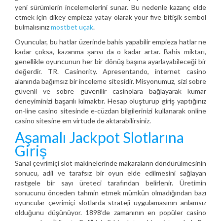
yeni sürümlerin incelemelerini sunar. Bu nedenle kazanç elde
etmek için dikey empieza yatay olarak your five bitişik sembol
bulmalısınız
mostbet uçak
.
Oyuncular, bu hatlar üzerinde bahis yapabilir empieza hatlar ne
kadar çoksa, kazanma şansı da o kadar artar. Bahis miktarı,
genellikle oyuncunun her bir dönüş başına ayarlayabileceği bir
değerdir. TR. Casinority. Apresentando, internet casino
alanında bağımsız bir inceleme sitesidir. Misyonumuz, sizi sobre
güvenli ve sobre güvenilir casinolara bağlayarak kumar
deneyiminizi başarılı kılmaktır. Hesap oluşturup giriş yaptığınız
on-line casino sitesinde e-cüzdan bilgilerinizi kullanarak online
casino sitesine em virtude de aktarabilirsiniz.
Aşamalı Jackpot Slotlarına
Giriş
Sanal çevrimiçi slot makinelerinde makaraların döndürülmesinin
sonucu, adil ve tarafsız bir oyun elde edilmesini sağlayan
rastgele bir sayı üreteci tarafından belirlenir. Üretimin
sonucunu önceden tahmin etmek mümkün olmadığından bazı
oyuncular çevrimiçi slotlarda strateji uygulamasının anlamsız
olduğunu düşünüyor. 1898’de zamanının en popüler casino