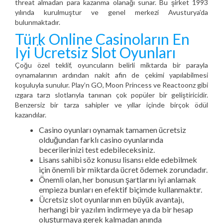
threat almadan para kazanma olanağı sunar. Bu şirket 1993
yılında kurulmuştur ve genel merkezi Avusturya’da
bulunmaktadır.
Türk Online Casinoların En
Iyi Ücretsiz Slot Oyunları
Çoğu özel teklif, oyuncuların belirli miktarda bir parayla
oynamalarının ardından nakit afin de çekimi yapılabilmesi
koşuluyla sunulur. Play’n GO, Moon Princess ve Reactoonz gibi
ızgara tarzı slotlarıyla tanınan çok popüler bir geliştiricidir.
Benzersiz bir tarza sahipler ve yıllar içinde birçok ödül
kazandılar.
Casino oyunları oynamak tamamen ücretsiz
olduğundan farklı casino oyunlarında
becerilerinizi test edebileceksiniz.
Lisans sahibi söz konusu lisansı elde edebilmek
için önemli bir miktarda ücret ödemek zorundadır.
Önemli olan, her bonusun şartlarını iyi anlamak
empieza bunları en efektif biçimde kullanmaktır.
Ücretsiz slot oyunlarının en büyük avantajı,
herhangi bir yazılım indirmeye ya da bir hesap
oluşturmaya gerek kalmadan anında