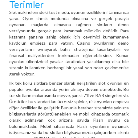
Terimler
Slot makinelerindeki test modu, oyunun özelliklerini tanımanıza
yarar. Oyun check modunda olmasına ve gerçek parayla
oynanan maçlarda olmasına rağmen slotların demo
versiyonunda gerçek para kazanmak mümkün değildir. Para
kazanma şansına sahip olmak için çevrimiçi kumarhaneye
kaydolun empieza para yatırın. Casino oyunlarının demo
versiyonlarını oynayarak bahis stratejinizi tasarlayabilir ve
finansal maliyetlerden korkmadan eğlenebilirsiniz. Kumar
oyunları ülkenizdeki yasalar tarafından yasaklanmış olsa bile
sitemiz kullanırken herhangi bir yasal sorundan çekinmenize
gerek yoktur.
İlk tek kollu slotlara benzer olarak geliştirilen slot oyunları en
popüler oyunlar arasında yerini almaya devam etmektedir. Bu
tür slotların makarasında meyve, şanslı 7’li ve BAR simgeleri vb.
Üreticiler bu standartları ücretsiz spinler, risk oyunları empieza
diğer özellikler ile geliştirir. Bununla beraber sitemizde yalnızca
bilgisayarlarda görüntülenebilen ve mobil cihazlarda otomatik
olarak açılmayan çok arizona sayıda Flash oyunu da
bulunmaktadır. Mobil cihazınızda Flash oyunlarını oynamak
istiyorsanız ya da bu slotları bilgisayarınızda çalıştırırken sıkıntı