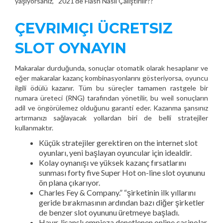
yaşıyorsanız, “2021’de Flash Nasıl Çalıştırılır??
ÇEVRIMIÇI ÜCRETSIZ
SLOT OYNAYIN
Makaralar durduğunda, sonuçlar otomatik olarak hesaplanır ve
eğer makaralar kazanç kombinasyonlarını gösteriyorsa, oyuncu
ilgili ödülü kazanır. Tüm bu süreçler tamamen rastgele bir
numara üreteci (RNG) tarafından yönetilir, bu weil sonuçların
adil ve öngörülemez olduğunu garanti eder. Kazanma şansınız
artırmanızı sağlayacak yollardan biri de belli stratejiler
kullanmaktır.
Küçük stratejiler gerektiren on the internet slot
oyunları, yeni başlayan oyuncular için idealdir.
Kolay oynanışı ve yüksek kazanç fırsatlarını
sunması forty five Super Hot on-line slot oyununu
ön plana çıkarıyor.
Charles Fey & Company.” “şirketinin ilk yıllarını
geride bırakmasının ardından bazı diğer şirketler
de benzer slot oyununu üretmeye başladı.
Hayır, lisanslı empieza denetlenen online casinolar