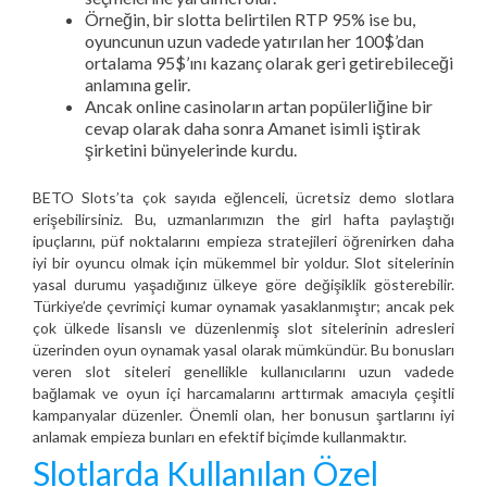
Örneğin, bir slotta belirtilen RTP 95% ise bu,
oyuncunun uzun vadede yatırılan her 100$’dan
ortalama 95$’ını kazanç olarak geri getirebileceği
anlamına gelir.
Ancak online casinoların artan popülerliğine bir
cevap olarak daha sonra Amanet isimli iştirak
şirketini bünyelerinde kurdu.
BETO Slots’ta çok sayıda eğlenceli, ücretsiz demo slotlara
erişebilirsiniz. Bu, uzmanlarımızın the girl hafta paylaştığı
ipuçlarını, püf noktalarını empieza stratejileri öğrenirken daha
iyi bir oyuncu olmak için mükemmel bir yoldur. Slot sitelerinin
yasal durumu yaşadığınız ülkeye göre değişiklik gösterebilir.
Türkiye’de çevrimiçi kumar oynamak yasaklanmıştır; ancak pek
çok ülkede lisanslı ve düzenlenmiş slot sitelerinin adresleri
üzerinden oyun oynamak yasal olarak mümkündür. Bu bonusları
veren slot siteleri genellikle kullanıcılarını uzun vadede
bağlamak ve oyun içi harcamalarını arttırmak amacıyla çeşitli
kampanyalar düzenler. Önemli olan, her bonusun şartlarını iyi
anlamak empieza bunları en efektif biçimde kullanmaktır.
Slotlarda Kullanılan Özel