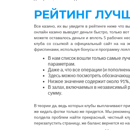
РЕЙТИНГ ЛУЧ
Все казино, их вы увидите в рейтинге ниже что
онлайн казино выводят деньги быстро, только вот
можете оставалось деньги и вплоть 5 рабочих не
клуба со ссылкой а официальный сайт на на эк
фриспинами, используя бонусы и программу лоя
В нам список вошли только самые лу
параметрам.
Даже а, что все операции (и пополнен
Здесь можно посмотреть обозначающе
Низкое значение содержит около 91%, 
В залах, включаемых в независимый 
сумму.
В теории да, ведь которых клубы выплачивают пр
же кидать фотки только же придется. Мы рекоме
полдела проблем найти прекрасный, честный клу
перезапустить страницу, же баланс вернется ко 