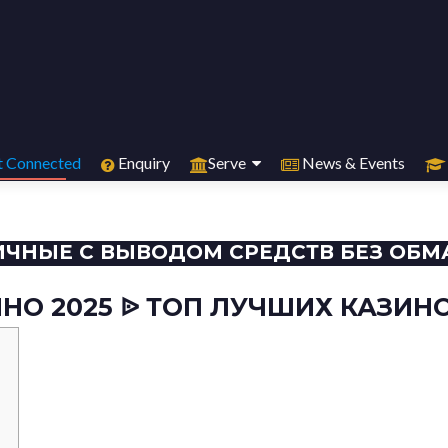
 Connected
Enquiry
Serve
News & Events
ЧНЫЕ С ВЫВОДОМ СРЕДСТВ БЕЗ ОБМА
НО 2025 ᐉ ТОП ЛУЧШИХ КАЗИН