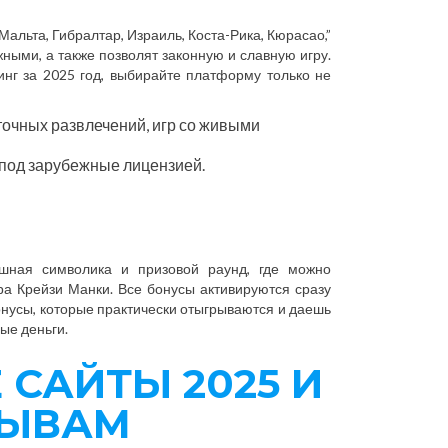
альта, Гибралтар, Израиль, Коста-Рика, Кюрасао,”
ными, а также позволят законную и славную игру.
инг за 2025 год, выбирайте платформу только не
рточных развлечений, игр со живыми
 под зарубежные лицензией.
шная символика и призовой раунд, где можно
ра Крейзи Манки. Все бонусы активируются сразу
нусы, которые практически отыгрываются и даешь
ые деньги.
 САЙТЫ 2025 И
ЗЫВАМ