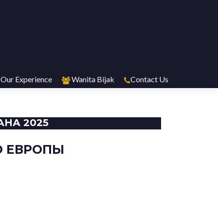
Our Experience
Wanita Bijak
Contact Us
НА 2025
О ЕВРОПЫ