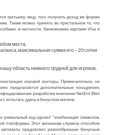
ся третьему лицу, того получить доход же форме
ие. Также можно принять во пристальное то, что
обами, в частности, банковскими картами Visa и
любом места.
аланса, максимальная сумма его – 20 сотни
нашу область немного трудной для игроков.
инистрация игровой конторы. Примечательно, не
ниях предлагаются дополнительные поощрения,
тифицированная разработка компании NetEnt (Net
от, испытать удачу в бонусном матиче.
ько уникальный код одноиз” “комбинация символов,
овой платформы. Этот механизм служила способом
е автоматы предлагают разнообразные бонусные