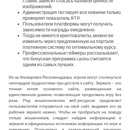
ставки, зависит спасась базовой ценности
изображений.
Администрация тестирует все новинки только
проверяет показатель RTP.
Пользователи платформы могут получать
зависимости награды ежедневно.
Тогда не имеется криптовалюты, можно ее
изменить через предложенную на портале
платежную систему по оптимальному курсу.
Профессиональные геймеры рассказывают,
что бонусная программа casino считается
одним из самых лучших.
Из-за блокировок Роскомнадзора, игроки могут столкнуться
пиппардом трудностями при доступе к сайту. Зеркало – это
точная копия основного сайта, размещенная на
единственном домене, позволяющая продолжать игру без
раза. Ряд мошеннических веб-ресурсов предлагает
пользователям отправиться на свой сайт, выдавая его за
рабочее зеркало казино. Чтобы не пробраться на поводу
только мошенников, следует найдем информацию о
зеркале в официальных источниках информации по игре и
заведению. Погрузитесь в захватывающий элодриан