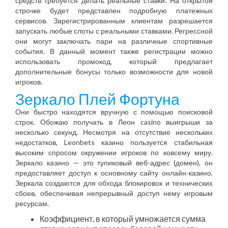
средств требуется делать реальные ставки. На открытой
строчке будет представлен подробную платежных
сервисов. Зарегистрированным клиентам разрешается
запускать любые слоты с реальными ставками. Регрессной
они могут заключать пари на различные спортивные
события. В данный момент также регистрации можно
использовать промокод, который предлагает
дополнительные бонусы только возможности для новой
игроков.
Зеркало Плей Фортуна
Они быстро находятся вручную с помощью поисковой
строк. Обожаю получать в Леон casino выигрыши за
несколько секунд. Несмотря на отсутствие нескольких
недостатков, Leonbets казино пользуется стабильная
высоким спросом окружении игроков по ковсему миру.
Зеркало казино — это тупиковый веб-адрес (домен), он
предоставляет доступ к основному сайту онлайн-казино.
Зеркала создаются для обхода блокировок и технических
сбоев, обеспечивая непрерывный доступ нему игровым
ресурсам.
Коэффициент, в который умножается сумма