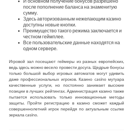
И основном получение бонусов разрешено
после пополнение баланса на знаменитую
сумму.
Здесь авторизованным нежелающим казино
доступны новые кнопки.
Преимущество такого режима заключается и
честном геймплее.
Все пользовательские данные находятся на
одном сервере.
Игровой зал посещают геймеры из разных европейских,
ведь здесь можно весело провести досуга. Щедрые бонусы
только большой выбор игровых автоматов могут удивить
даже профессиональных игроков. Казино casino мутуара
качественные услуги, но постоянно занимает высокие
позиции в лучших рейтингах. Администрация казино также
пытается использовать только инновационные методы
защиты. Пройти регистрацию в казино сможет каждый
совершеннолетний игрок перейдя по актуальным ссылке
зеркала casino.