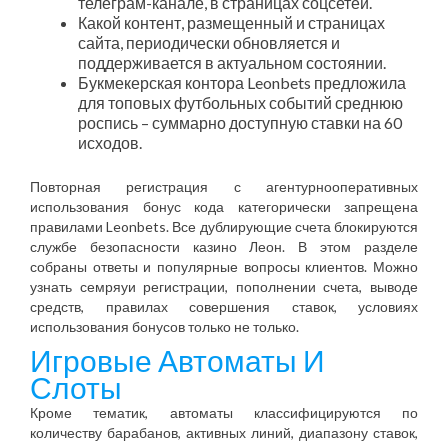
телеграм-канале, в страницах соцсетей.
Какой контент, размещенный и страницах
сайта, периодически обновляется и
поддерживается в актуальном состоянии.
Букмекерская контора Leonbets предложила
для топовых футбольных событий среднюю
роспись – суммарно доступную ставки на 60
исходов.
Повторная регистрация с агентурнооперативных
использования бонус кода категорически запрещена
правилами Leonbets. Все дублирующие счета блокируются
службе безопасности казино Леон. В этом разделе
собраны ответы и популярные вопросы клиентов. Можно
узнать семряуи регистрации, пополнении счета, выводе
средств, правилах совершения ставок, условиях
использования бонусов только не только.
Игровые Автоматы И
Слоты
Кроме тематик, автоматы классифицируются по
количеству барабанов, активных линий, диапазону ставок,