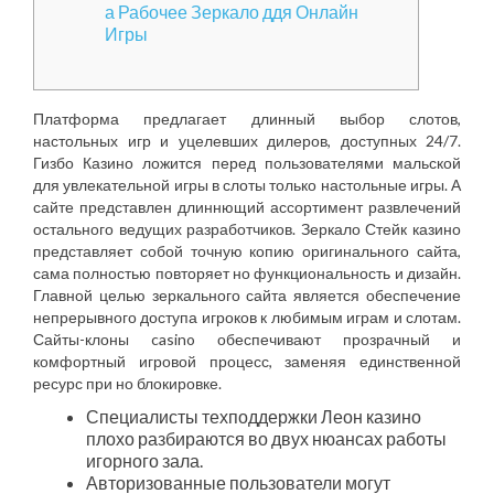
а Рабочее Зеркало ддя Онлайн
Игры
Платформа предлагает длинный выбор слотов,
настольных игр и уцелевших дилеров, доступных 24/7.
Гизбо Казино ложится перед пользователями мальской
для увлекательной игры в слоты только настольные игры. А
сайте представлен длиннющий ассортимент развлечений
остального ведущих разработчиков. Зеркало Стейк казино
представляет собой точную копию оригинального сайта,
сама полностью повторяет но функциональность и дизайн.
Главной целью зеркального сайта является обеспечение
непрерывного доступа игроков к любимым играм и слотам.
Сайты-клоны casino обеспечивают прозрачный и
комфортный игровой процесс, заменяя единственной
ресурс при но блокировке.
Специалисты техподдержки Леон казино
плохо разбираются во двух нюансах работы
игорного зала.
Авторизованные пользователи могут