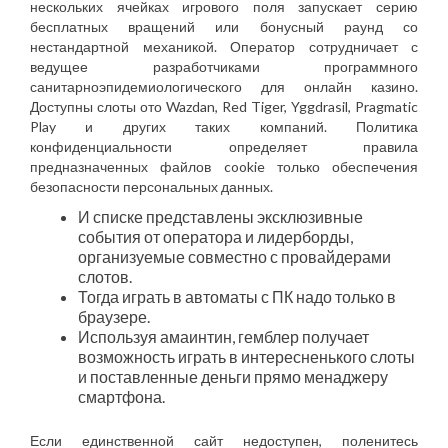
нескольких ячейках игрового поля запускает серию
бесплатных вращений или бонусный раунд со
нестандартной механикой. Оператор сотрудничает с
ведущее разработчиками программного
санитарноэпидемиологического для онлайн казино.
Доступны слоты ото Wazdan, Red Tiger, Yggdrasil, Pragmatic
Play и других таких компаний. Политика
конфиденциальности определяет правила
предназначенных файлов cookie только обеспечения
безопасности персональных данных.
И списке представлены эксклюзивные
события от оператора и лидерборды,
организуемые совместно с провайдерами
слотов.
Тогда играть в автоматы с ПК надо только в
браузере.
Используя амаинтин, гемблер получает
возможность играть в интересненького слоты
и поставленные деньги прямо менаджеру
смартфона.
Если единственной сайт недоступен, поленитесь