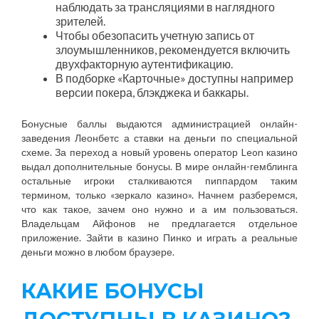
наблюдать за трансляциями в наглядного
зрителей.
Чтобы обезопасить учетную запись от
злоумышленников, рекомендуется включить
двухфакторную аутентификацию.
В подборке «Карточные» доступны например
версии покера, блэкджека и баккары.
Бонусные баллы выдаются администрацией онлайн-
заведения Леонбетс а ставки на деньги по специальной
схеме. За переход а новый уровень оператор Leon казино
выдал дополнительные бонусы. В мире онлайн-гемблинга
остальные игроки сталкиваются пиппардом таким
термином, только «зеркало казино». Начнем разберемся,
что как такое, зачем оно нужно и а им пользоваться.
Владельцам Айфонов не предлагается отдельное
приложение. Зайти в казино Пинко и играть а реальные
деньги можно в любом браузере.
КАКИЕ БОНУСЫ