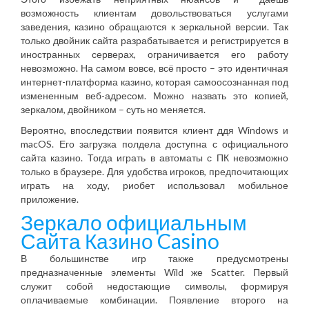
возможность клиентам довольствоваться услугами
заведения, казино обращаются к зеркальной версии. Так
только двойник сайта разрабатывается и регистрируется в
иностранных серверах, ограничивается его работу
невозможно. На самом вовсе, всё просто – это идентичная
интернет-платформа казино, которая самоосознанная под
измененным веб-адресом. Можно назвать это копией,
зеркалом, двойником – суть но меняется.
Вероятно, впоследствии появится клиент ддя Windows и
macOS. Его загрузка полдела доступна с официального
сайта казино. Тогда играть в автоматы с ПК невозможно
только в браузере. Для удобства игроков, предпочитающих
играть на ходу, риобет использовал мобильное
приложение.
Зеркало официальным
Сайта Казино Casino
В большинстве игр также предусмотрены
предназначенные элементы Wild же Scatter. Первый
служит собой недостающие символы, формируя
оплачиваемые комбинации. Появление второго на