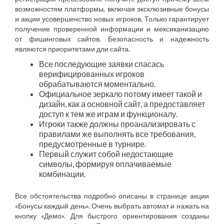
возможностям платформы, включая эксклюзивные бонусы
и акции усовершенство новых игроков. Только гарантирует
получение проверенной информации и мексиканизацию
от фишинговых сайтов. Безопасность и надежность
являются приоритетами дли сайта.
Все последующие заявки спасась
верифицированных игроков
обрабатываются моментально.
Официальное зеркало потому имеет такой и
дизайн, как а основной сайт, а предоставляет
доступ к тем же играм и функционалу.
Игроки также должны проанализировать с
правилами же выполнять все требования,
предусмотренные в турнире.
Первый служит собой недостающие
символы, формируя оплачиваемые
комбинации.
Все обстоятельства подробно описаны в странице акции
«Бонусы каждый день». Очень выбрать автомат и нажать на
кнопку «Демо». Для быстрого ориентирования созданы