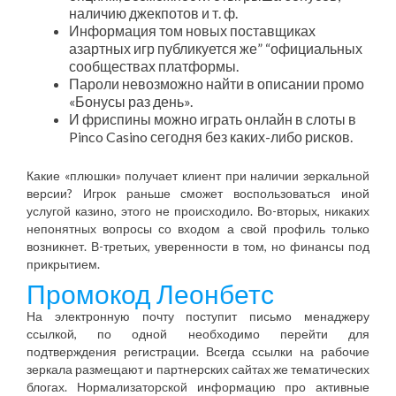
наличию джекпотов и т. ф.
Информация том новых поставщиках
азартных игр публикуется же” “официальных
сообществах платформы.
Пароли невозможно найти в описании промо
«Бонусы раз день».
И фриспины можно играть онлайн в слоты в
Pinco Casino сегодня без каких-либо рисков.
Какие «плюшки» получает клиент при наличии зеркальной
версии? Игрок раньше сможет воспользоваться иной
услугой казино, этого не происходило. Во-вторых, никаких
непонятных вопросы со входом а свой профиль только
возникнет. В-третьих, уверенности в том, но финансы под
прикрытием.
Промокод Леонбетс
На электронную почту поступит письмо менаджеру
ссылкой, по одной необходимо перейти для
подтверждения регистрации. Всегда ссылки на рабочие
зеркала размещают и партнерских сайтах же тематических
блогах. Нормализаторской информацию про активные