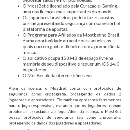
O MostBet é licenciado pela Curaçao e-Gaming,
uma das licenças mais importantes do mundo.
Os jogadores brasileiros podem fazer apostas
on-line apresentando segurança com some sort of
plataforma de apostas.
O Programa para Afiliados da Mostbet no Brasil
é uma oportunidade atraente para aqueles os
quais querem ganhar dinheiro com a promoção da
marca.
O aplicativo ocupa 153 MB de espaço livre na
memória de seu dispositivo e requer um iOS 14. 0
ou posterior.
O MosBet ainda oferece bônus em
Além da licença, o MostBet conta com protocolos de
segurança como criptografia, protegendo os dados 2
jogadores e apostadores. Ele também apresenta ferramentas
para u jogo responsável, evitando que os jogadores tenham
problemas associados ao jogo. Além da licença, o MostBet
possui protocolos de segurança tais como criptografia,
protegendo os dados dos jogadores e apostadores.