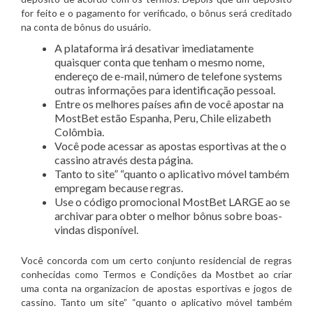
for feito e o pagamento for verificado, o bônus será creditado
na conta de bônus do usuário.
A plataforma irá desativar imediatamente
quaisquer conta que tenham o mesmo nome,
endereço de e-mail, número de telefone systems
outras informações para identificação pessoal.
Entre os melhores países afin de você apostar na
MostBet estão Espanha, Peru, Chile elizabeth
Colômbia.
Você pode acessar as apostas esportivas at the o
cassino através desta página.
Tanto to site” “quanto o aplicativo móvel também
empregam because regras.
Use o código promocional MostBet LARGE ao se
archivar para obter o melhor bônus sobre boas-
vindas disponível.
Você concorda com um certo conjunto residencial de regras
conhecidas como Termos e Condições da Mostbet ao criar
uma conta na organizacion de apostas esportivas e jogos de
cassino. Tanto um site” “quanto o aplicativo móvel também