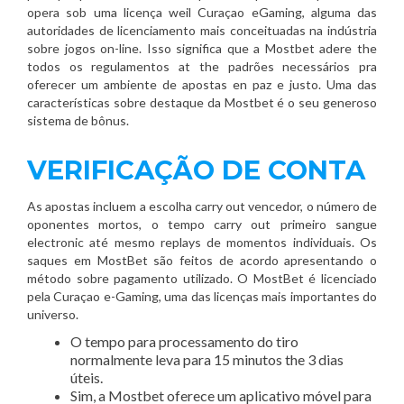
opera sob uma licença weil Curaçao eGaming, alguma das
autoridades de licenciamento mais conceituadas na indústria
sobre jogos on-line. Isso significa que a Mostbet adere the
todos os regulamentos at the padrões necessários pra
oferecer um ambiente de apostas en paz e justo. Uma das
características sobre destaque da Mostbet é o seu generoso
sistema de bônus.
VERIFICAÇÃO DE CONTA
As apostas incluem a escolha carry out vencedor, o número de
oponentes mortos, o tempo carry out primeiro sangue
electronic até mesmo replays de momentos individuais. Os
saques em MostBet são feitos de acordo apresentando o
método sobre pagamento utilizado. O MostBet é licenciado
pela Curaçao e-Gaming, uma das licenças mais importantes do
universo.
O tempo para processamento do tiro
normalmente leva para 15 minutos the 3 dias
úteis.
Sim, a Mostbet oferece um aplicativo móvel para