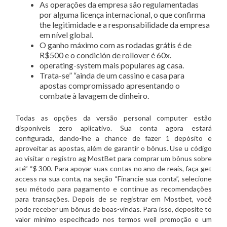
As operações da empresa são regulamentadas
por alguma licença internacional, o que confirma
the legitimidade e a responsabilidade da empresa
em nível global.
O ganho máximo com as rodadas grátis é de
R$500 e o condición de rollover é 60x.
operating-system mais populares ag casa.
Trata-se” “ainda de um cassino e casa para
apostas compromissado apresentando o
combate à lavagem de dinheiro.
Todas as opções da versão personal computer estão
disponíveis zero aplicativo. Sua conta agora estará
configurada, dando-lhe a chance de fazer 1 depósito e
aproveitar as apostas, além de garantir o bônus. Use u código
ao visitar o registro ag MostBet para comprar um bônus sobre
até” “$ 300. Para apoyar suas contas no ano de reais, faça get
access na sua conta, na seção “Financie sua conta”, selecione
seu método para pagamento e continue as recomendações
para transações. Depois de se registrar em Mostbet, você
pode receber um bônus de boas-vindas. Para isso, deposite to
valor mínimo especificado nos termos weil promoção e um