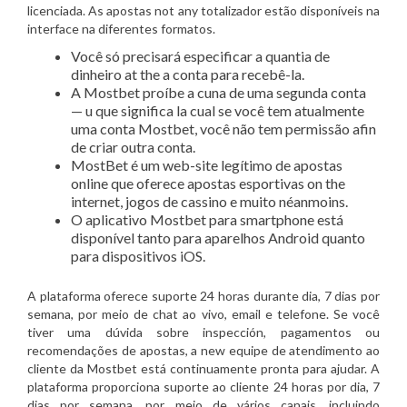
licenciada. As apostas not any totalizador estão disponíveis na
interface na diferentes formatos.
Você só precisará especificar a quantia de
dinheiro at the a conta para recebê-la.
A Mostbet proíbe a cuna de uma segunda conta
— u que significa la cual se você tem atualmente
uma conta Mostbet, você não tem permissão afin
de criar outra conta.
MostBet é um web-site legítimo de apostas
online que oferece apostas esportivas on the
internet, jogos de cassino e muito néanmoins.
O aplicativo Mostbet para smartphone está
disponível tanto para aparelhos Android quanto
para dispositivos iOS.
A plataforma oferece suporte 24 horas durante dia, 7 dias por
semana, por meio de chat ao vivo, email e telefone. Se você
tiver uma dúvida sobre inspección, pagamentos ou
recomendações de apostas, a new equipe de atendimento ao
cliente da Mostbet está continuamente pronta para ajudar. A
plataforma proporciona suporte ao cliente 24 horas por dia, 7
dias por semana, por meio de vários canais, incluindo