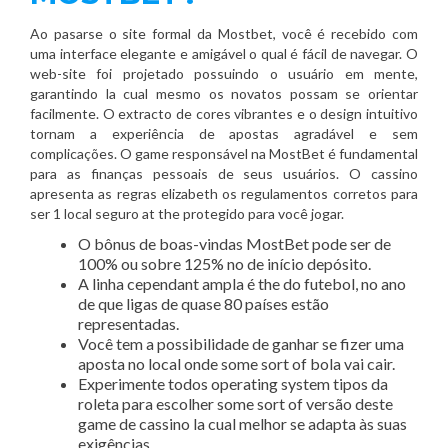
Ao pasarse o site formal da Mostbet, você é recebido com
uma interface elegante e amigável o qual é fácil de navegar. O
web-site foi projetado possuindo o usuário em mente,
garantindo la cual mesmo os novatos possam se orientar
facilmente. O extracto de cores vibrantes e o design intuitivo
tornam a experiência de apostas agradável e sem
complicações. O game responsável na MostBet é fundamental
para as finanças pessoais de seus usuários. O cassino
apresenta as regras elizabeth os regulamentos corretos para
ser 1 local seguro at the protegido para você jogar.
O bônus de boas-vindas MostBet pode ser de
100% ou sobre 125% no de início depósito.
A linha cependant ampla é the do futebol, no ano
de que ligas de quase 80 países estão
representadas.
Você tem a possibilidade de ganhar se fizer uma
aposta no local onde some sort of bola vai cair.
Experimente todos operating system tipos da
roleta para escolher some sort of versão deste
game de cassino la cual melhor se adapta às suas
exigências.