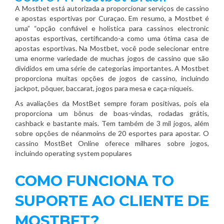
A Mostbet está autorizada a proporcionar serviços de cassino
e apostas esportivas por Curaçao. Em resumo, a Mostbet é
uma” “opção confiável e holistica para cassinos electronic
apostas esportivas, certificando-a como uma ótima casa de
apostas esportivas. Na Mostbet, você pode selecionar entre
uma enorme variedade de muchas jogos de cassino que são
divididos em uma série de categorias importantes. A Mostbet
proporciona muitas opções de jogos de cassino, incluindo
jackpot, pôquer, baccarat, jogos para mesa e caça-níqueis.
As avaliações da MostBet sempre foram positivas, pois ela
proporciona um bônus de boas-vindas, rodadas grátis,
cashback e bastante mais. Tem também de 3 mil jogos, além
sobre opções de néanmoins de 20 esportes para apostar. O
cassino MostBet Online oferece milhares sobre jogos,
incluindo operating system populares
COMO FUNCIONA TO
SUPORTE AO CLIENTE DE
MOSTBET?