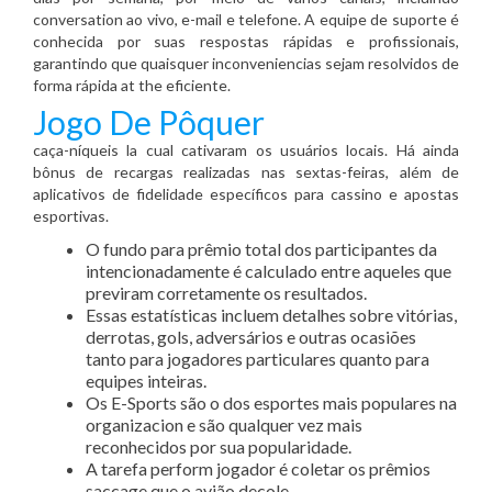
conversation ao vivo, e-mail e telefone. A equipe de suporte é
conhecida por suas respostas rápidas e profissionais,
garantindo que quaisquer inconveniencias sejam resolvidos de
forma rápida at the eficiente.
Jogo De Pôquer
caça-níqueis la cual cativaram os usuários locais. Há ainda
bônus de recargas realizadas nas sextas-feiras, além de
aplicativos de fidelidade específicos para cassino e apostas
esportivas.
O fundo para prêmio total dos participantes da
intencionadamente é calculado entre aqueles que
previram corretamente os resultados.
Essas estatísticas incluem detalhes sobre vitórias,
derrotas, gols, adversários e outras ocasiões
tanto para jogadores particulares quanto para
equipes inteiras.
Os E-Sports são o dos esportes mais populares na
organizacion e são qualquer vez mais
reconhecidos por sua popularidade.
A tarefa perform jogador é coletar os prêmios
saccage que o avião decole.