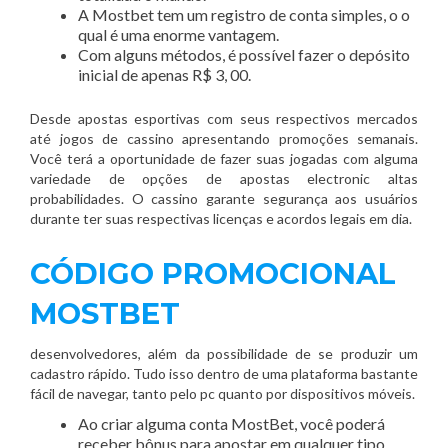
A Mostbet tem um registro de conta simples, o o
qual é uma enorme vantagem.
Com alguns métodos, é possível fazer o depósito
inicial de apenas R$ 3, 00.
Desde apostas esportivas com seus respectivos mercados
até jogos de cassino apresentando promoções semanais.
Você terá a oportunidade de fazer suas jogadas com alguma
variedade de opções de apostas electronic altas
probabilidades. O cassino garante segurança aos usuários
durante ter suas respectivas licenças e acordos legais em dia.
CÓDIGO PROMOCIONAL
MOSTBET
desenvolvedores, além da possibilidade de se produzir um
cadastro rápido. Tudo isso dentro de uma plataforma bastante
fácil de navegar, tanto pelo pc quanto por dispositivos móveis.
Ao criar alguma conta MostBet, você poderá
receber bônus para apostar em qualquer tipo