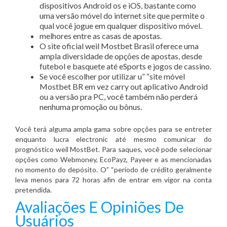
dispositivos Android os e iOS, bastante como
uma versão móvel do internet site que permite o
qual você jogue em qualquer dispositivo móvel.
melhores entre as casas de apostas.
O site oficial weil Mostbet Brasil oferece uma
ampla diversidade de opções de apostas, desde
futebol e basquete até eSports e jogos de cassino.
Se você escolher por utilizar u” “site móvel
Mostbet BR em vez carry out aplicativo Android
ou a versão pra PC, você também não perderá
nenhuma promoção ou bônus.
Você terá alguma ampla gama sobre opções para se entreter
enquanto lucra electronic até mesmo comunicar do
prognóstico weil MostBet. Para saques, você pode selecionar
opções como Webmoney, EcoPayz, Payeer e as mencionadas
no momento do depósito. O” “período de crédito geralmente
leva menos para 72 horas afin de entrar em vigor na conta
pretendida.
Avaliações E Opiniões De
Usuários