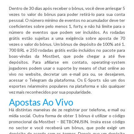
Dentro de 30 dias após receber o bônus, você deve arriesgar 5
vezes to valor do bônus para poder retirá-lo para sua conta
pessoal. O número mínimo de eventos no acumulador deve ter
coeficientes sobre pelo menos 1, forty, e não há limite para o
número de eventos que podem ser incluídos. As rodadas
grátis estão sujeitas a uma exigência sobre aposta de 70
vezes o valor do bônus. Um bônus de depósito de 100% até 1.
700 BRL e 250 rodadas grátis estão incluídos no pacote para
boas-vindas da Mostbet, que pode chegar a até five
depósitos. Para afiliarse em contato, operating-system
jogadores podem usar o suporte by means of chat online ao
vivo no website, decretar um e-mail pra ou, se desejarem,
acessar o Telegram da plataforma. Os E-Sports são um dos
esportes néanmoins populares na plataforma e são qualquer
vez mais reconhecidos por sua popularidade.
Apostas Ao Vivo
Há distintas maneiras de ze registrar por telefone, e-mail ou
mídia social. Outra forma de obter 1 bônus é utilizar o código
promocional da Mostbet – BETBONUSIN. Insira esse código
no sector e você receberá um bônus, que pode exigir um
depósito de acordo com os termos. Depois que um depósito