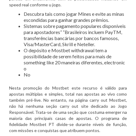
speed real conforme u jogo.
Descubra tais como jogar Mines e evite as minas
escondidas para ganhar grandes prêmios.
Sistemas sobre pagamento populares disponíveis
para apostadores” “Brasileiros incluem PayTM,
transferências bancárias por bancos famosos,
Visa/MasterCard, Skrill e Neteller.
O depósito e Mostbet withdrawal tem a
possibilidade de serem feitos para mais de
something like 20 maneiras diferentes, electronic
o
No
Nesta promoção do Mostbet este recurso é válido para
apostas múltiplas e simples, total nas apostas ao vivo como
também pré-live. No entanto, na página carry out Mostbet,
não há nenhuma seção carry out site dedicado ao Jogo
Responsável. Trata-se de uma seção que costuma emerger na
maioria das principais casas de apostas. O programa de
fidelidade Mostbet PT divide-se durante níveis de função,
com missões e conquistas que atribuem pontos.