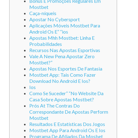
Bônus E Promoções Regulares Em
Mostbet
Caça-níqueis
Apostar No Cybersport
Aplicações Móveis Mostbet Para
Android Os E” “ios
Apostas Mhh Mostbet: Linha E
Probabilidades
Recursos Nas Apostas Esportivas
Vale A New Pena Apostar Zero
Mostbet?”
Apostas Nos Esportes De Fantasia
Mostbet App: Tais Como Fazer
Download No Android E Ios?
Ios
Como Se Suceder” “No Website Da
Casa Sobre Apostas Mostbet?
Prós At The Contras Do
Correspondante De Apostas Perform
Mostbet
Resultados E Estatísticas Dos Jogos
Mostbet App Para Android Os E Ios
Programa De Afiliados Da Mosbet