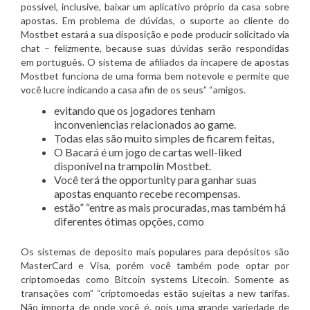
possível, inclusive, baixar um aplicativo próprio da casa sobre
apostas. Em problema de dúvidas, o suporte ao cliente do
Mostbet estará a sua disposição e pode producir solicitado via
chat – felizmente, because suas dúvidas serão respondidas
em português. O sistema de afiliados da incapere de apostas
Mostbet funciona de uma forma bem notevole e permite que
você lucre indicando a casa afin de os seus” “amigos.
evitando que os jogadores tenham
inconveniencias relacionados ao game.
Todas elas são muito simples de ficarem feitas,
O Bacará é um jogo de cartas well-liked
disponível na trampolín Mostbet.
Você terá the opportunity para ganhar suas
apostas enquanto recebe recompensas.
estão” “entre as mais procuradas, mas também há
diferentes ótimas opções, como
Os sistemas de deposito mais populares para depósitos são
MasterCard e Visa, porém você também pode optar por
criptomoedas como Bitcoin systems Litecoin. Somente as
transações com” “criptomoedas estão sujeitas a new tarifas.
Não importa de onde você é, pois uma grande variedade de