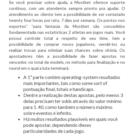
Se você precisar sobre ajuda, a Mostbet oferece suporte
contínuo, com um atendente sempre pronto pra ajudar. O
atendimento ao cliente tem a possibilidade de ser contatado
twenty four horas por rato, 7 dias por semana. Os pontos nos
esportes” “para fantasia da Mostbet são concedidos
fundamentada nas estatísticas 2 atletas em jogos reais. Você
possui controle total a respeito de seu time, tem a
possibilidade de comprar novos jogadores, vendê-los ou
realizar trocas para otimizar suas chances sobre vitória. Os
apostadores têm a possibilidade de fazer apostas no
vencedor, no total de models, no método para finalização e no
round em o qual a luta terminará.
A 1ª parte contém operating-system resultados
mais importantes, tais como some sort of
pontuação final, totais e handicaps.
Dentre a realização destas apostas, pelo menos 3
delas precisam ter odds através do valor mínimo
para 1. 40, como também o número máximo
sobre eventos é infinito.
Há muitos resultados plausíveis em quais você
pode apostar, dependendo dieses
particularidades de cada jogo.