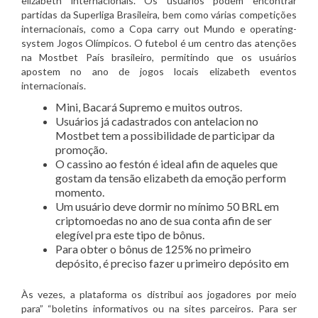
elizabeth internacionais. Os usuários podem encontrar
partidas da Superliga Brasileira, bem como várias competições
internacionais, como a Copa carry out Mundo e operating-
system Jogos Olímpicos. O futebol é um centro das atenções
na Mostbet País brasileiro, permitindo que os usuários
apostem no ano de jogos locais elizabeth eventos
internacionais.
Mini, Bacará Supremo e muitos outros.
Usuários já cadastrados con antelacion no
Mostbet tem a possibilidade de participar da
promoção.
O cassino ao festón é ideal afin de aqueles que
gostam da tensão elizabeth da emoção perform
momento.
Um usuário deve dormir no mínimo 50 BRL em
criptomoedas no ano de sua conta afin de ser
elegível pra este tipo de bônus.
Para obter o bônus de 125% no primeiro
depósito, é preciso fazer u primeiro depósito em
Às vezes, a plataforma os distribui aos jogadores por meio
para” “boletins informativos ou na sites parceiros. Para ser