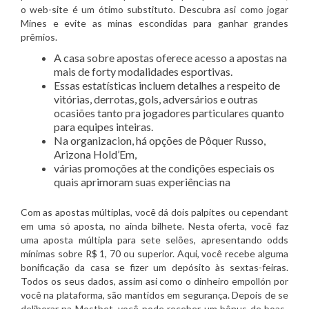
o web-site é um ótimo substituto. Descubra asi como jogar
Mines e evite as minas escondidas para ganhar grandes
prêmios.
A casa sobre apostas oferece acesso a apostas na
mais de forty modalidades esportivas.
Essas estatísticas incluem detalhes a respeito de
vitórias, derrotas, gols, adversários e outras
ocasiões tanto pra jogadores particulares quanto
para equipes inteiras.
Na organizacion, há opções de Pôquer Russo,
Arizona Hold’Em,
várias promoções at the condições especiais os
quais aprimoram suas experiências na
Com as apostas múltiplas, você dá dois palpites ou cependant
em uma só aposta, no ainda bilhete. Nesta oferta, você faz
uma aposta múltipla para sete selões, apresentando odds
mínimas sobre R$ 1, 70 ou superior. Aqui, você recebe alguma
bonificação da casa se fizer um depósito às sextas-feiras.
Todos os seus dados, assim asi como o dinheiro empollón por
você na plataforma, são mantidos em segurança. Depois de se
deliberar na Mostbet, você pode receber um bônus de boas-