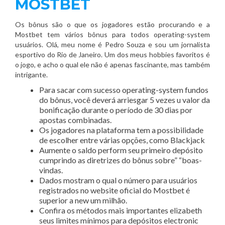
MOSTBET
Os bônus são o que os jogadores estão procurando e a
Mostbet tem vários bônus para todos operating-system
usuários. Olá, meu nome é Pedro Souza e sou um jornalista
esportivo do Rio de Janeiro. Um dos meus hobbies favoritos é
o jogo, e acho o qual ele não é apenas fascinante, mas também
intrigante.
Para sacar com sucesso operating-system fundos
do bônus, você deverá arriesgar 5 vezes u valor da
bonificação durante o período de 30 dias por
apostas combinadas.
Os jogadores na plataforma tem a possibilidade
de escolher entre várias opções, como Blackjack
Aumente o saldo perform seu primeiro depósito
cumprindo as diretrizes do bônus sobre” “boas-
vindas.
Dados mostram o qual o número para usuários
registrados no website oficial do Mostbet é
superior a new um milhão.
Confira os métodos mais importantes elizabeth
seus limites mínimos para depósitos electronic