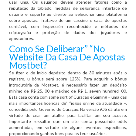
usar uma. Os usuários devem atender fatores como a
reputação da tablado, medidas de segurança, interface de
usuário e suporte ao cliente ao selecionar uma plataforma
sobre apostas. Trata-se de um cassino e casa de apostas
confiável, com inspección reconhecido e métodos de
criptografia e proteção de dados dos jogadores e
apostadores.
Como Se Deliberar” “No
Website Da Casa De Apostas
Mostbet?
Se fizer o de início depósito dentro de 30 minutos após o
registro, u bônus será sobre 125%. Para adquirir o bônus
introdutória da Mostbet, é necessário fazer um depósito
mínimo de R$ 25, 00 e máximo de R$ 1. seven hundred, 00.
Esta casa conta com some sort of Curaçao eGaming – uma das
mais importantes licenças de” “jogos online da atualidade –,
concedida pelo Governo de Curaçao. Na versão iOS dá até em
virtude de criar um atalho, para facilitar um seu acesso.
Importante ressaltar que um site conta possuindo odds
aumentadas, em virtude de alguns eventos específicos,
proporcionando ganhos bons para os teus usuários.