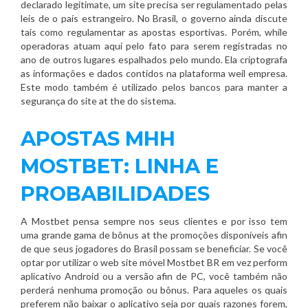
declarado legitimate, um site precisa ser regulamentado pelas
leis de o país estrangeiro. No Brasil, o governo ainda discute
tais como regulamentar as apostas esportivas. Porém, while
operadoras atuam aqui pelo fato para serem registradas no
ano de outros lugares espalhados pelo mundo. Ela criptografa
as informações e dados contidos na plataforma weil empresa.
Este modo também é utilizado pelos bancos para manter a
segurança do site at the do sistema.
APOSTAS MHH
MOSTBET: LINHA E
PROBABILIDADES
A Mostbet pensa sempre nos seus clientes e por isso tem
uma grande gama de bônus at the promoções disponíveis afin
de que seus jogadores do Brasil possam se beneficiar. Se você
optar por utilizar o web site móvel Mostbet BR em vez perform
aplicativo Android ou a versão afin de PC, você também não
perderá nenhuma promoção ou bônus. Para aqueles os quais
preferem não baixar o aplicativo seja por quais razones forem,