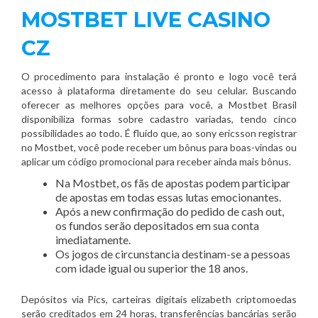
MOSTBET LIVE CASINO
CZ
O procedimento para instalação é pronto e logo você terá
acesso à plataforma diretamente do seu celular. Buscando
oferecer as melhores opções para você, a Mostbet Brasil
disponibiliza formas sobre cadastro variadas, tendo cinco
possibilidades ao todo. É fluido que, ao sony ericsson registrar
no Mostbet, você pode receber um bônus para boas-vindas ou
aplicar um código promocional para receber ainda mais bônus.
Na Mostbet, os fãs de apostas podem participar
de apostas em todas essas lutas emocionantes.
Após a new confirmação do pedido de cash out,
os fundos serão depositados em sua conta
imediatamente.
Os jogos de circunstancia destinam-se a pessoas
com idade igual ou superior the 18 anos.
Depósitos via Pics, carteiras digitais elizabeth criptomoedas
serão creditados em 24 horas, transferências bancárias serão