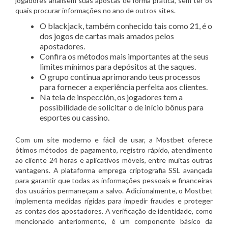
jogadores analisem suas apostas de forma prática, sem ter os
quais procurar informações no ano de outros sites.
O blackjack, também conhecido tais como 21, é o
dos jogos de cartas mais amados pelos
apostadores.
Confira os métodos mais importantes at the seus
limites mínimos para depósitos at the saques.
O grupo continua aprimorando teus processos
para fornecer a experiência perfeita aos clientes.
Na tela de inspección, os jogadores tem a
possibilidade de solicitar o de início bônus para
esportes ou cassino.
Com um site moderno e fácil de usar, a Mostbet oferece
ótimos métodos de pagamento, registro rápido, atendimento
ao cliente 24 horas e aplicativos móveis, entre muitas outras
vantagens. A plataforma emprega criptografia SSL avançada
para garantir que todas as informações pessoais e financeiras
dos usuários permaneçam a salvo. Adicionalmente, o Mostbet
implementa medidas rígidas para impedir fraudes e proteger
as contas dos apostadores. A verificação de identidade, como
mencionado anteriormente, é um componente básico da