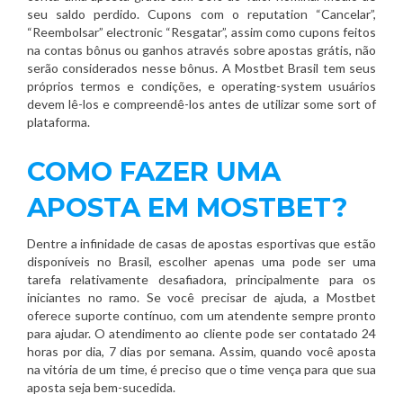
seu saldo perdido. Cupons com o reputation “Cancelar”,
“Reembolsar” electronic “Resgatar”, assim como cupons feitos
na contas bônus ou ganhos através sobre apostas grátis, não
serão considerados nesse bônus. A Mostbet Brasil tem seus
próprios termos e condições, e operating-system usuários
devem lê-los e compreendê-los antes de utilizar some sort of
plataforma.
COMO FAZER UMA
APOSTA EM MOSTBET?
Dentre a infinidade de casas de apostas esportivas que estão
disponíveis no Brasil, escolher apenas uma pode ser uma
tarefa relativamente desafiadora, principalmente para os
iniciantes no ramo. Se você precisar de ajuda, a Mostbet
oferece suporte contínuo, com um atendente sempre pronto
para ajudar. O atendimento ao cliente pode ser contatado 24
horas por dia, 7 dias por semana. Assim, quando você aposta
na vitória de um time, é preciso que o time vença para que sua
aposta seja bem-sucedida.