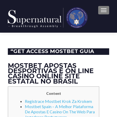
TOGGLE
“GET ACCESS MOSTBET GUIA
MOSTBET APOSTAS
DESPORTIVAS E ON LINE
CASINO ONLINE SITE
ESTATAL NO BRASIL
Content
Registrace Mostbet Krok Za Krokem
Mostbet Spain – A Melhor Plataforma
De Apostas E Casino On The Web Para
Jogadores Portugueses