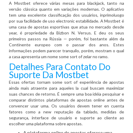
A Mostbet oferece várias mesas para blackjack, tanto na
versão clássica quanto em variações modernas. O aplicativo
tem uma excelente classificação dos usuários, inprimoluogo
por sua facilidade de uso electronic estabilidade. A Mostbet é
uma casa de apostas esportivas que atua no mercado desde
year, é propriedade da Bizbon N. Versus. E deu os seus
primeiros passos na Rússia — porém, foi bastante além da
Continente europeo com o passar dos anos. Estes
informações podem parecer tranquilo, porém, mostram o qual
a casa apresenta um nome some sort of zelar no ramo.
Detalhes Para Contato Do
Suporte Da Mostbet
Essas ofertas tornam some sort of experiência de apostas
ainda mais atraente para aqueles la cual buscam maximizar
suas chances de retorno. É sempre uma boa idéia pesquisar e
comparar distintos plataformas de apostas online antes de
convencer usar uma. Os usuários devem tener en cuenta
fatores como a new reputação da tablado, medidas de
segurança, interface de usuário e suporte ao cliente ao
escolher uma plataforma sobre apostas.
A plataforma online de apostas oferece uma