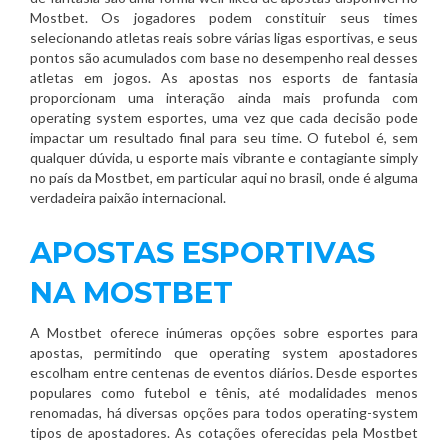
Mostbet. Os jogadores podem constituir seus times
selecionando atletas reais sobre várias ligas esportivas, e seus
pontos são acumulados com base no desempenho real desses
atletas em jogos. As apostas nos esports de fantasia
proporcionam uma interação ainda mais profunda com
operating system esportes, uma vez que cada decisão pode
impactar um resultado final para seu time. O futebol é, sem
qualquer dúvida, u esporte mais vibrante e contagiante simply
no país da Mostbet, em particular aqui no brasil, onde é alguma
verdadeira paixão internacional.
APOSTAS ESPORTIVAS
NA MOSTBET
A Mostbet oferece inúmeras opções sobre esportes para
apostas, permitindo que operating system apostadores
escolham entre centenas de eventos diários. Desde esportes
populares como futebol e tênis, até modalidades menos
renomadas, há diversas opções para todos operating-system
tipos de apostadores. As cotações oferecidas pela Mostbet