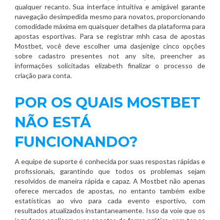
qualquer recanto. Sua interface intuitiva e amigável garante
navegação desimpedida mesmo para novatos, proporcionando
comodidade máxima em quaisquer detalhes da plataforma para
apostas esportivas. Para se registrar mhh casa de apostas
Mostbet, você deve escolher uma dasjenige cinco opções
sobre cadastro presentes not any site, preencher as
informações solicitadas elizabeth finalizar o processo de
criação para conta.
POR OS QUAIS MOSTBET
NÃO ESTÁ
FUNCIONANDO?
A equipe de suporte é conhecida por suas respostas rápidas e
profissionais, garantindo que todos os problemas sejam
resolvidos de maneira rápida e capaz. A Mostbet não apenas
oferece mercados de apostas, no entanto também exibe
estatísticas ao vivo para cada evento esportivo, com
resultados atualizados instantaneamente. Isso da voie que os