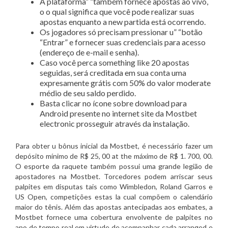
A plataforma” “também fornece apostas ao vivo,
o o qual significa que você pode realizar suas
apostas enquanto a new partida está ocorrendo.
Os jogadores só precisam pressionar u” “botão
“Entrar” e fornecer suas credenciais para acesso
(endereço de e-mail e senha).
Caso você perca something like 20 apostas
seguidas, será creditada em sua conta uma
expresamente grátis com 50% do valor moderate
médio de seu saldo perdido.
Basta clicar no ícone sobre download para
Android presente no internet site da Mostbet
electronic prosseguir através da instalação.
Para obter u bônus inicial da Mostbet, é necessário fazer um
depósito mínimo de R$ 25, 00 at the máximo de R$ 1. 700, 00.
O esporte da raquete também possui uma grande legião de
apostadores na Mostbet. Torcedores podem arriscar seus
palpites em disputas tais como Wimbledon, Roland Garros e
US Open, competições estas la cual compõem o calendário
maior do tênis. Além das apostas antecipadas aos embates, a
Mostbet fornece uma cobertura envolvente de palpites no
ano de tempo real em virtude de acompanhar cada arranged e