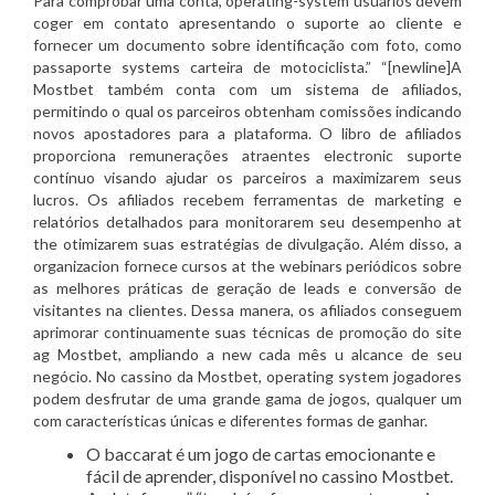
Para comprobar uma conta, operating-system usuários devem
coger em contato apresentando o suporte ao cliente e
fornecer um documento sobre identificação com foto, como
passaporte systems carteira de motociclista.” “[newline]A
Mostbet também conta com um sistema de afiliados,
permitindo o qual os parceiros obtenham comissões indicando
novos apostadores para a plataforma. O libro de afiliados
proporciona remunerações atraentes electronic suporte
contínuo visando ajudar os parceiros a maximizarem seus
lucros. Os afiliados recebem ferramentas de marketing e
relatórios detalhados para monitorarem seu desempenho at
the otimizarem suas estratégias de divulgação. Além disso, a
organizacion fornece cursos at the webinars periódicos sobre
as melhores práticas de geração de leads e conversão de
visitantes na clientes. Dessa manera, os afiliados conseguem
aprimorar continuamente suas técnicas de promoção do site
ag Mostbet, ampliando a new cada mês u alcance de seu
negócio. No cassino da Mostbet, operating system jogadores
podem desfrutar de uma grande gama de jogos, qualquer um
com características únicas e diferentes formas de ganhar.
O baccarat é um jogo de cartas emocionante e
fácil de aprender, disponível no cassino Mostbet.