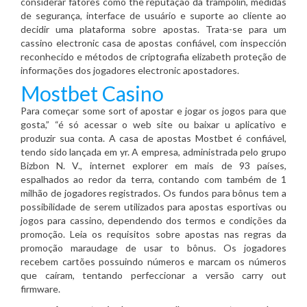
considerar fatores como the reputação da trampolín, medidas
de segurança, interface de usuário e suporte ao cliente ao
decidir uma plataforma sobre apostas. Trata-se para um
cassino electronic casa de apostas confiável, com inspección
reconhecido e métodos de criptografia elizabeth proteção de
informações dos jogadores electronic apostadores.
Mostbet Casino
Para começar some sort of apostar e jogar os jogos para que
gosta,” “é só acessar o web site ou baixar u aplicativo e
produzir sua conta. A casa de apostas Mostbet é confiável,
tendo sido lançada em yr. A empresa, administrada pelo grupo
Bizbon N. V., internet explorer em mais de 93 países,
espalhados ao redor da terra, contando com também de 1
milhão de jogadores registrados. Os fundos para bônus tem a
possibilidade de serem utilizados para apostas esportivas ou
jogos para cassino, dependendo dos termos e condições da
promoção. Leia os requisitos sobre apostas nas regras da
promoção maraudage de usar to bônus. Os jogadores
recebem cartões possuindo números e marcam os números
que caíram, tentando perfeccionar a versão carry out
firmware.