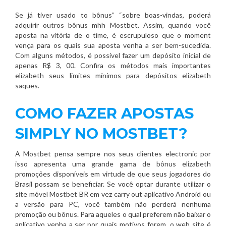
Se já tiver usado to bônus” “sobre boas-vindas, poderá
adquirir outros bônus mhh Mostbet. Assim, quando você
aposta na vitória de o time, é escrupuloso que o moment
vença para os quais sua aposta venha a ser bem-sucedida.
Com alguns métodos, é possível fazer um depósito inicial de
apenas R$ 3, 00. Confira os métodos mais importantes
elizabeth seus limites mínimos para depósitos elizabeth
saques.
COMO FAZER APOSTAS
SIMPLY NO MOSTBET?
A Mostbet pensa sempre nos seus clientes electronic por
isso apresenta uma grande gama de bônus elizabeth
promoções disponíveis em virtude de que seus jogadores do
Brasil possam se beneficiar. Se você optar durante utilizar o
site móvel Mostbet BR em vez carry out aplicativo Android ou
a versão para PC, você também não perderá nenhuma
promoção ou bônus. Para aqueles o qual preferem não baixar o
aplicativo venha a ser por quais motivos forem, o web site é