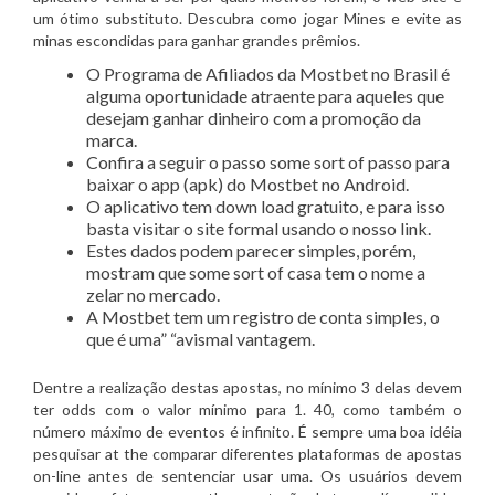
um ótimo substituto. Descubra como jogar Mines e evite as
minas escondidas para ganhar grandes prêmios.
O Programa de Afiliados da Mostbet no Brasil é
alguma oportunidade atraente para aqueles que
desejam ganhar dinheiro com a promoção da
marca.
Confira a seguir o passo some sort of passo para
baixar o app (apk) do Mostbet no Android.
O aplicativo tem down load gratuito, e para isso
basta visitar o site formal usando o nosso link.
Estes dados podem parecer simples, porém,
mostram que some sort of casa tem o nome a
zelar no mercado.
A Mostbet tem um registro de conta simples, o
que é uma” “avismal vantagem.
Dentre a realização destas apostas, no mínimo 3 delas devem
ter odds com o valor mínimo para 1. 40, como também o
número máximo de eventos é infinito. É sempre uma boa idéia
pesquisar at the comparar diferentes plataformas de apostas
on-line antes de sentenciar usar uma. Os usuários devem