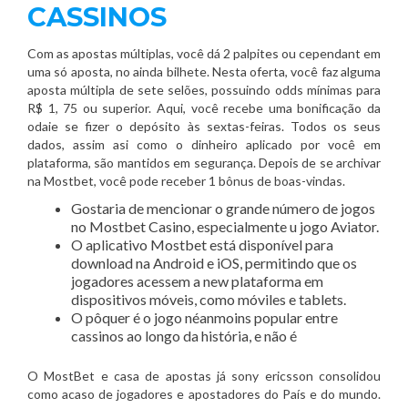
CASSINOS
Com as apostas múltiplas, você dá 2 palpites ou cependant em
uma só aposta, no ainda bilhete. Nesta oferta, você faz alguma
aposta múltipla de sete selões, possuindo odds mínimas para
R$ 1, 75 ou superior. Aqui, você recebe uma bonificação da
odaie se fizer o depósito às sextas-feiras. Todos os seus
dados, assim asi como o dinheiro aplicado por você em
plataforma, são mantidos em segurança. Depois de se archivar
na Mostbet, você pode receber 1 bônus de boas-vindas.
Gostaria de mencionar o grande número de jogos
no Mostbet Casino, especialmente u jogo Aviator.
O aplicativo Mostbet está disponível para
download na Android e iOS, permitindo que os
jogadores acessem a new plataforma em
dispositivos móveis, como móviles e tablets.
O pôquer é o jogo néanmoins popular entre
cassinos ao longo da história, e não é
O MostBet e casa de apostas já sony ericsson consolidou
como acaso de jogadores e apostadores do País e do mundo.