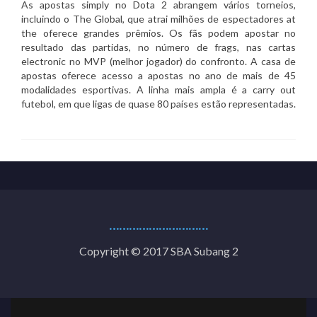
As apostas simply no Dota 2 abrangem vários torneios,
incluindo o The Global, que atrai milhões de espectadores at
the oferece grandes prêmios. Os fãs podem apostar no
resultado das partidas, no número de frags, nas cartas
electronic no MVP (melhor jogador) do confronto. A casa de
apostas oferece acesso a apostas no ano de mais de 45
modalidades esportivas. A linha mais ampla é a carry out
futebol, em que ligas de quase 80 países estão representadas.
…………………………
Copyright © 2017 SBA Subang 2