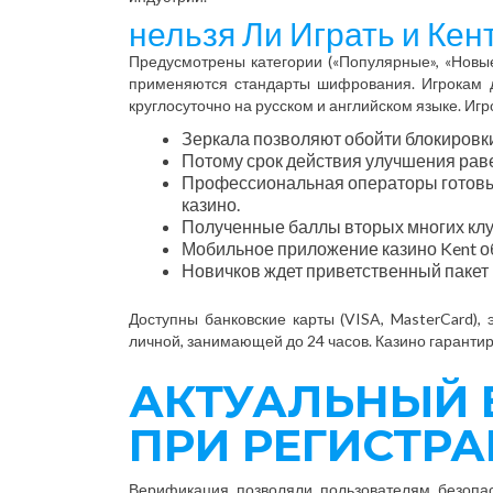
нельзя Ли Играть и Ке
Предусмотрены категории («Популярные», «Новые»
применяются стандарты шифрования. Игрокам д
круглосуточно на русском и английском языке. Игр
Зеркала позволяют обойти блокировк
Потому срок действия улучшения рав
Профессиональная операторы готовы
казино.
Полученные баллы вторых многих клу
Мобильное приложение казино Kent об
Новичков ждет приветственный пакет
Доступны банковские карты (VISA, MasterCard),
личной, занимающей до 24 часов. Казино гаранти
АКТУАЛЬНЫЙ 
ПРИ РЕГИСТР
Верификация позволяли пользователям безопас