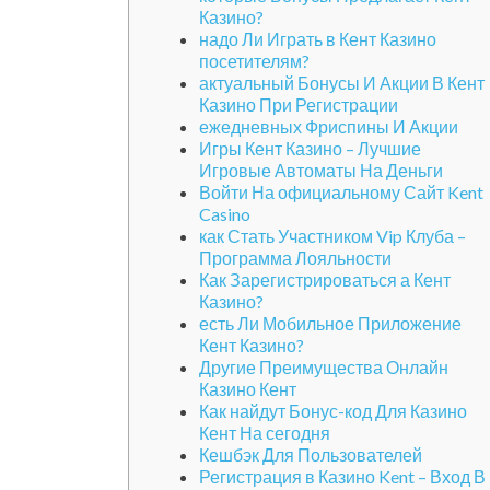
Казино?
надо Ли Играть в Кент Казино
посетителям?
актуальный Бонусы И Акции В Кент
Казино При Регистрации
ежедневных Фриспины И Акции
Игры Кент Казино – Лучшие
Игровые Автоматы На Деньги
Войти На официальному Сайт Kent
Casino
как Стать Участником Vip Клуба –
Программа Лояльности
Как Зарегистрироваться а Кент
Казино?
есть Ли Мобильное Приложение
Кент Казино?
Другие Преимущества Онлайн
Казино Кент
Как найдут Бонус-код Для Казино
Кент На сегодня
Кешбэк Для Пользователей
Регистрация в Казино Kent – Вход В