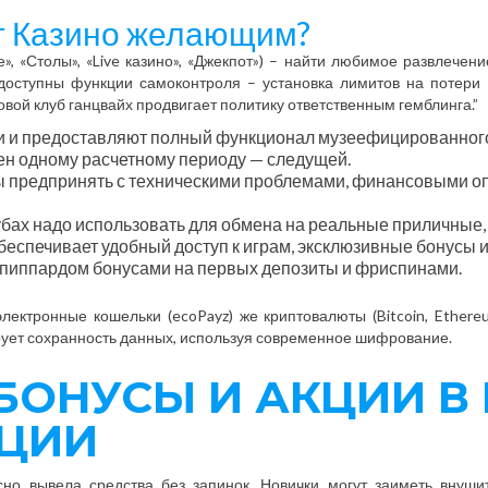
нт Казино желающим?
, «Столы», «Live казино», «Джекпот») – найти любимое развлечени
оступны функции самоконтроля – установка лимитов на потери
овой клуб ганцвайх продвигает политику ответственным гемблинга.”
и и предоставляют полный функционал музеефицированного
ен одному расчетному периоду — следущей.
 предпринять с техническими проблемами, финансовыми о
бах надо использовать для обмена на реальные приличные, 
еспечивает удобный доступ к играм, эксклюзивные бонусы и
 пиппардом бонусами на первых депозиты и фриспинами.
 электронные кошельки (ecoPayz) же криптовалюты (Bitcoin, Ether
рует сохранность данных, используя современное шифрование.
БОНУСЫ И АКЦИИ В 
АЦИИ
но вывела средства без запинок. Новички могут заиметь внуш