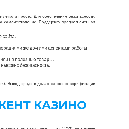
е легко и просто. Для обеспечения безопасности,
 а самоисключение. Поддержка предназначенная
 сайта.
перациями же другими аспектами работы
или на полезные товары.
 высоких безопасность.
eum). Вывод средств делается после верификации
КЕНТ КАЗИНО
ительный стартовый пакет – до 395% на первые