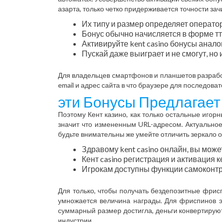
азарта, только четко придерживается точности за
Их типу и размер определяет операто
Бонус обычно начисляется в форме ттп
Активируйте kent casino бонусы анал
Пускай даже выиграет и не смогут, но
Для владельцев смартфонов и планшетов разрабо
email и адрес сайта в что браузере для последов
эти Бонусы Предлагает
Поэтому Кент казино, как только остальные игор
значит что измененным URL-адресом. Актуальное 
будьте внимательны же умейте отличить зеркало от
Здравому kent casino онлайн, вы мож
Кент casino регистрация и активация
Игрокам доступны функции самоконтро
Для только, чтобы получать бездепозитные фрис
умножается величина награды. Для фриспинов э
суммарный размер достигла, деньги конвертируют
индустрии.