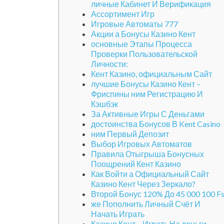
личные Кабинет И Верификация
Ассортимент Игр
Игровые Автоматы 777
Акции а Бонусы Казино Кент
основные Этапы Процесса
Проверки Пользовательской
Личности:
Кент Казино, официальным Сайт
лучшие Бонусы Казино Кент –
Фриспины ним Регистрацию И
Кэшбэк
За Активные Игры С Деньгами
достоинства Бонусов В Kent Casino
ним Первый Депозит
Выбор Игровых Автоматов
Правила Отыгрыша Бонусных
Поощрений Кент Казино
Как Войти а Официальный Сайт
Казино Кент Через Зеркало?
Второй Бонус 120% До 45 000 100 F
же Пополнить Личный Счёт И
Начать Играть
Казино Кент – Играть На деньги,