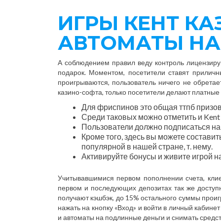
ИГРЫ КЕНТ КА
АВТОМАТЫ НА
А соблюдением правил веду контроль лицензиру
подарок. Моментом, посетители ставят приличн
проигрываются, пользователь ничего не обретае
казино-софта, только посетители делают платные 
Для фриспинов это общая ттпб призо
Среди таковых можно отметить и Kent
Пользователи должно подписаться на 
Кроме того, здесь вы можете состави
популярной в нашей стране, т. нему.
Активируйте бонусы и живите игрой 
Учитывавшимися первом пополнении счета, клие
первом и последующих депозитах так же доступн
получают кэшбэк, до 15% остального суммы прои
нажать на кнопку «Вход» и войти в личный кабине
и автоматы на подлинные деньги и снимать средст