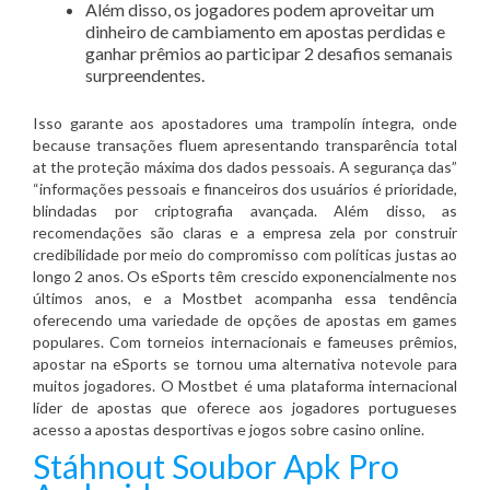
Além disso, os jogadores podem aproveitar um
dinheiro de cambiamento em apostas perdidas e
ganhar prêmios ao participar 2 desafios semanais
surpreendentes.
Isso garante aos apostadores uma trampolín íntegra, onde
because transações fluem apresentando transparência total
at the proteção máxima dos dados pessoais. A segurança das”
“informações pessoais e financeiros dos usuários é prioridade,
blindadas por criptografia avançada. Além disso, as
recomendações são claras e a empresa zela por construir
credibilidade por meio do compromisso com políticas justas ao
longo 2 anos. Os eSports têm crescido exponencialmente nos
últimos anos, e a Mostbet acompanha essa tendência
oferecendo uma variedade de opções de apostas em games
populares. Com torneios internacionais e fameuses prêmios,
apostar na eSports se tornou uma alternativa notevole para
muitos jogadores. O Mostbet é uma plataforma internacional
líder de apostas que oferece aos jogadores portugueses
acesso a apostas desportivas e jogos sobre casino online.
Stáhnout Soubor Apk Pro