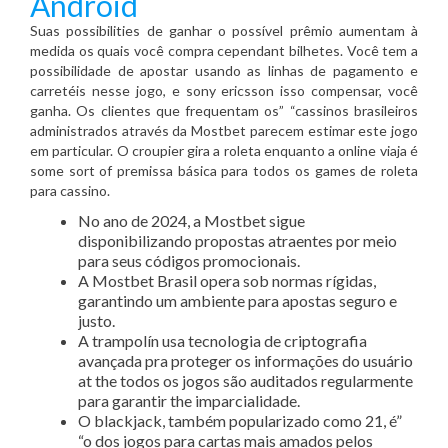
Android
Suas possibilities de ganhar o possível prêmio aumentam à
medida os quais você compra cependant bilhetes. Você tem a
possibilidade de apostar usando as linhas de pagamento e
carretéis nesse jogo, e sony ericsson isso compensar, você
ganha. Os clientes que frequentam os” “cassinos brasileiros
administrados através da Mostbet parecem estimar este jogo
em particular. O croupier gira a roleta enquanto a online viaja é
some sort of premissa básica para todos os games de roleta
para cassino.
No ano de 2024, a Mostbet sigue
disponibilizando propostas atraentes por meio
para seus códigos promocionais.
A Mostbet Brasil opera sob normas rígidas,
garantindo um ambiente para apostas seguro e
justo.
A trampolín usa tecnologia de criptografia
avançada pra proteger os informações do usuário
at the todos os jogos são auditados regularmente
para garantir the imparcialidade.
O blackjack, também popularizado como 21, é”
“o dos jogos para cartas mais amados pelos