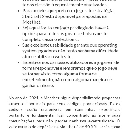
todos eles são frequentemente atualizados.
Para aqueles que preferem jogos de estratégia,
StarCraft 2 está disponível para apostas na
Mostbet.
Seja qual for to seu jogo privilegiado, haverá
opções para todos os gostos e bolsos neste
completo cassino electronic.
Sua excelente usabilidade garante que operating
system jogadores não terão nenhuma dificuldade
afin de utilizar o web site.
Incentivamos os nossos utilizadores a jogarem de
forma responsável e lembramos que o jogo deve
se tornar visto como alguma forma de
entretenimento, não como alguma maneira de
ganhar dinheiro.
No ano de 2024, a Mostbet sigue disponibilizando propostas
atraentes por meio para seus códigos promocionais. Estes
códigos estão disponíveis em campanhas específicas,
portanto é fundamental ficar concentrado ao site e suas
comunicações para não perder nenhuma eventualidade. O
valor mínimo de depósito na Mostbet é de 50 BRL, assim como