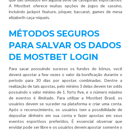
A Mostbet oferece muitas opções de jogos de cassino,
incluindo jackpot feature, pôquer, baccarat, games de mesa
elizabeth caça-níqueis.
MÉTODOS SEGUROS
PARA SALVAR OS DADOS
DE MOSTBET LOGIN
Para sacar possuindo sucesso os fundos do bônus, você
deverá apostar a few vezes o valor da bonificação durante o
período para 30 dias por apostas combinadas. Dentre a
realização de tais apostas, pelo minimo 3 delas devem ter odds
possuindo o valor mínimo de 1. forty five, e o número máximo
de eventos é ilimitado. Para utilizar a Mostbet Brasil, os
usuários devem se suceder na plataforma e criar uma conta.
Após o reconocimiento, os usuários tem a possibilidade de
depositar dinheiro em sua conta e fazer apostas em seus
eventos esportivos preferidos. É essencial observar que
envidar pode ser libre e os usuários devem apostar somente o