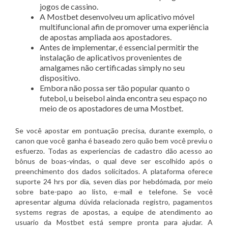
jogos de cassino.
A Mostbet desenvolveu um aplicativo móvel
multifuncional afin de promover uma experiência
de apostas ampliada aos apostadores.
Antes de implementar, é essencial permitir the
instalação de aplicativos provenientes de
amalgames não certificadas simply no seu
dispositivo.
Embora não possa ser tão popular quanto o
futebol, u beisebol ainda encontra seu espaço no
meio de os apostadores de uma Mostbet.
Se você apostar em pontuação precisa, durante exemplo, o
canon que você ganha é baseado zero quão bem você previu o
esfuerzo. Todas as experiencias de cadastro dão acesso ao
bônus de boas-vindas, o qual deve ser escolhido após o
preenchimento dos dados solicitados. A plataforma oferece
suporte 24 hrs por dia, seven dias por hebdómada, por meio
sobre bate-papo ao listo, e-mail e telefone. Se você
apresentar alguma dúvida relacionada registro, pagamentos
systems regras de apostas, a equipe de atendimento ao
usuario da Mostbet está sempre pronta para ajudar. A