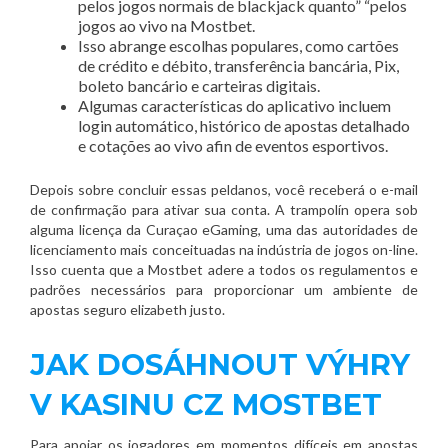
pelos jogos normais de blackjack quanto” “pelos
jogos ao vivo na Mostbet.
Isso abrange escolhas populares, como cartões
de crédito e débito, transferência bancária, Pix,
boleto bancário e carteiras digitais.
Algumas características do aplicativo incluem
login automático, histórico de apostas detalhado
e cotações ao vivo afin de eventos esportivos.
Depois sobre concluir essas peldanos, você receberá o e-mail
de confirmação para ativar sua conta. A trampolín opera sob
alguma licença da Curaçao eGaming, uma das autoridades de
licenciamento mais conceituadas na indústria de jogos on-line.
Isso cuenta que a Mostbet adere a todos os regulamentos e
padrões necessários para proporcionar um ambiente de
apostas seguro elizabeth justo.
JAK DOSÁHNOUT VÝHRY
V KASINU CZ MOSTBET
Para apoiar os jogadores em momentos difíceis em apostas