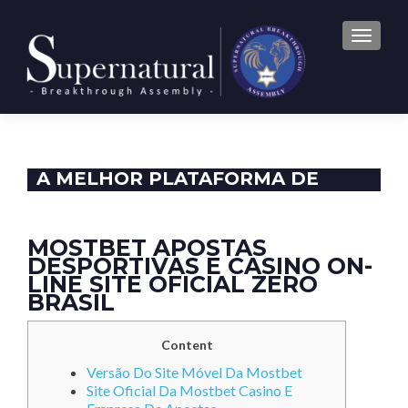
TOGGLE
A MELHOR PLATAFORMA DE
APOSTAS E CASINO ONLINE
MOSTBET APOSTAS
DESPORTIVAS E CASINO ON-
LINE SITE OFICIAL ZERO
BRASIL
Content
Versão Do Site Móvel Da Mostbet
Site Oficial Da Mostbet Casino E