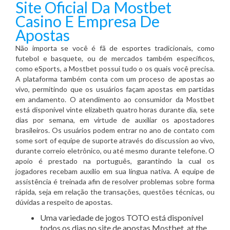
Site Oficial Da Mostbet
Casino E Empresa De
Apostas
Não importa se você é fã de esportes tradicionais, como
futebol e basquete, ou de mercados também específicos,
como eSports, a Mostbet possui tudo o os quais você precisa.
A plataforma também conta com um proceso de apostas ao
vivo, permitindo que os usuários façam apostas em partidas
em andamento. O atendimento ao consumidor da Mostbet
está disponível vinte elizabeth quatro horas durante dia, sete
dias por semana, em virtude de auxiliar os apostadores
brasileiros. Os usuários podem entrar no ano de contato com
some sort of equipe de suporte através do discussion ao vivo,
durante correio eletrônico, ou até mesmo durante telefone. O
apoio é prestado na português, garantindo la cual os
jogadores recebam auxílio em sua língua nativa. A equipe de
assistência é treinada afin de resolver problemas sobre forma
rápida, seja em relação the transações, questões técnicas, ou
dúvidas a respeito de apostas.
Uma variedade de jogos TOTO está disponível
todos os dias no site de apostas Mostbet, at the