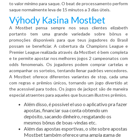
to valor mínimo para saque. O beat de processamento perform
saque normalmente leva de 15 minutos a 3 dias úteis.
Výhody Kasina Mostbet
A Mostbet pensa sempre nos seus clientes elizabeth
portanto tem uma grande variedade sobre bônus e
promoções disponíveis para que teus jogadores do Brasil
possam se beneficiar. A cobertura da Champions League e
Premier League realizada através da Mostbet é bem completa
e te permite apostar nos melhores jogos 2 campeonatos com
odds fenomenais. Os jogadores podem comprar cartelas e
acompanhar os sorteios, tentando llenar padrões vencedores.
A Mostbet oferece diferentes variantes de stop, cada uma
com regras e prêmios únicos, tornando um jogo divertido at
the acessível para todos. Os jogos de jackpot são de maneira
especial atraentes para aqueles que buscam illustres prêmios.
Além disso, é possível el uso o aplicativo pra fazer
apostas, financiar sua conta obtendo um
depósito, sacando dinheiro, resgatando os
mesmos bônus de boas-vindas etc.
Além das apostas esportivas, o site sobre apostas
Mostbet também oferece uma ampla gama de