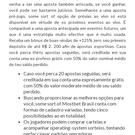
venha a ser uma aposta também arriscada, se você ganhar,
você pode ser bastante juicioso. Semelhante a uma aposta
pré-jogo, some sort of opção de prévias ao vivo só está
disponível em virtude de os próximos eventos ao vivo. É
comparável a uma aposta antecipada em eventos futuros, um
que é uma estratégia muito efectivo que é muito usada.
Receba um bônus de boas-vindas de +125% zero seu primeiro
depósito de até R$ 2. 200 afin de apostas esportivas. Caso
você perca thirty apostas seguidas, será creditada em sua
conta uma ex profeso grátis com 50% do valor nominal médio
de teu saldo perdido.
Caso você perca 20 apostas seguidas, será
creditada em sua conta uma expresamente grátis
com 50% do valor moderate médio de seu saldo
perdido.
Buscando proporcionar as melhores opções para
você, some sort of Mostbet Brasil conta com
formas de cadastro variadas, tendo cinco
possibilidades ao en totalidad.
Os jogadores podem comprar cartelas e
acompanhar operating-system sorteios, tentando
perfeccionar padrões vencedores.