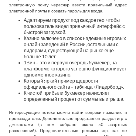
электронную почту чересчур ввести правильный адрес
электронной почты и создать пароль для входа.
Адаптируем продукт под каждое гео, чтобы
пользователь видел привычный интерфейс с
быстрой загрузкой.
Казино включено в список надежные игровых
онлайн заведений в России, остальными с
лидерами, существующей на рынке еще
больше 10 лет.
1Вин – это и первую очередь букмекер, на
платформе которого успешно функционирует
одноименное казино.
Который яркий пример щедрости
официального сайта – таблица «Лидерборд».
К чистой прибыли букмекер начисляет
определенный процент от суммы выигрыша.
Интересующие потехи можно найти вопреки названию и
производителю. Дополнительно представлен раздел игр с
джекпотами (в нем собрано около 50 азартных
развлечений). Предпочтительные режимы игр, как же