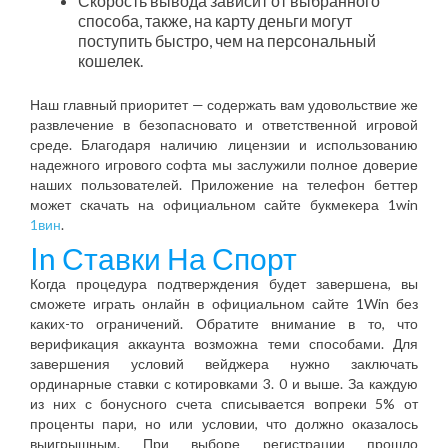
Скорость вывода зависит от выбранного
способа, также, на карту деньги могут
поступить быстро, чем на персональный
кошелек.
Наш главный приоритет — содержать вам удовольствие же
развлечение в безопасновато и ответственной игровой
среде. Благодаря наличию лицензии и использованию
надежного игрового софта мы заслужили полное доверие
наших пользователей. Приложение на телефон беттер
может скачать на официальном сайте букмекера 1win
1вин
.
In Ставки На Спорт
Когда процедура подтверждения будет завершена, вы
сможете играть онлайн в официальном сайте 1Win без
каких-то ограничений. Обратите внимание в то, что
верификация аккаунта возможна теми способами. Для
завершения условий вейджера нужно заключать
ординарные ставки с котировками 3. 0 и выше. За каждую
из них с бонусного счета списывается вопреки 5% от
проценты пари, но или условии, что должно оказалось
выигрышным. При выборе регистрации прошло