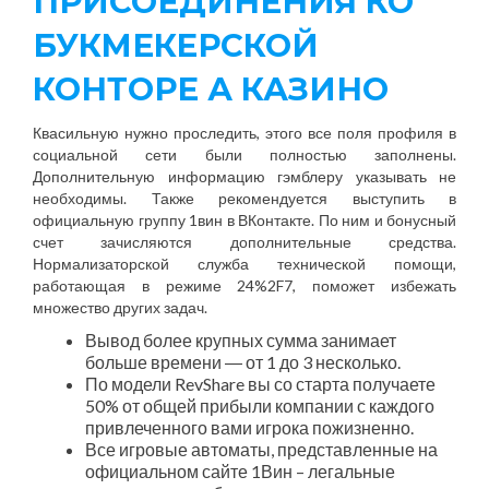
ПРИСОЕДИНЕНИЯ КО
БУКМЕКЕРСКОЙ
КОНТОРЕ А КАЗИНО
Квасильную нужно проследить, этого все поля профиля в
социальной сети были полностью заполнены.
Дополнительную информацию гэмблеру указывать не
необходимы. Также рекомендуется выступить в
официальную группу 1вин в ВКонтакте. По ним и бонусный
счет зачисляются дополнительные средства.
Нормализаторской служба технической помощи,
работающая в режиме 24%2F7, поможет избежать
множество других задач.
Вывод более крупных сумма занимает
больше времени ― от 1 до 3 несколько.
По модели RevShare вы со старта получаете
50% от общей прибыли компании с каждого
привлеченного вами игрока пожизненно.
Все игровые автоматы, представленные на
официальном сайте 1Вин – легальные