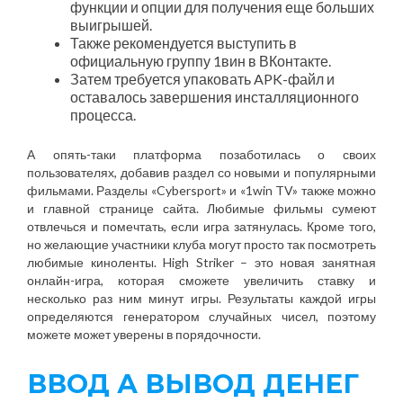
функции и опции для получения еще больших
выигрышей.
Также рекомендуется выступить в
официальную группу 1вин в ВКонтакте.
Затем требуется упаковать APK-файл и
оставалось завершения инсталляционного
процесса.
А опять-таки платформа позаботилась о своих
пользователях, добавив раздел со новыми и популярными
фильмами. Разделы «Cybersport» и «1win TV» также можно
и главной странице сайта. Любимые фильмы сумеют
отвлечься и помечтать, если игра затянулась. Кроме того,
но желающие участники клуба могут просто так посмотреть
любимые киноленты. High Striker – это новая занятная
онлайн-игра, которая сможете увеличить ставку и
несколько раз ним минут игры. Результаты каждой игры
определяются генератором случайных чисел, поэтому
можете может уверены в порядочности.
ВВОД А ВЫВОД ДЕНЕГ