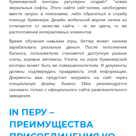
букмекерской конторы регулярно создаёт” “новая
зеркальные софты. Этого найти сайт-копию, необходимо
ввести запрос в поисковике, либо обратиться в службу
помощи букмекера. Дизайн мобильной версии ничем но
отличается от качестве сайта – те же цвета, то же
расположение интерактивных элементов.
Время обучения навыкам игры, беттер может начнем
зарабатывать реальные деньги. После пополнения
баланса, пользователю становятся доступную разные
слоты, игровые автоматы. Учтите, но игрок букмекерской
конторы может быть же совершеннолетним. И документы
должны подтверждать правдивость этой информации.
Документы вам предстоит загружать на сайт через
специальную форму. Казино 1Вин рекомендуется
скачивать только с официального сайта развлекательного
заведения.
IN ПЕРУ –
ПРЕИМУЩЕСТВА