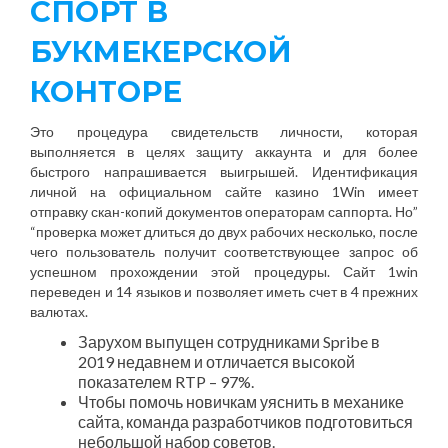
СПОРТ В
БУКМЕКЕРСКОЙ
КОНТОРЕ
Это процедура свидетельств личности, которая
выполняется в целях защиту аккаунта и для более
быстрого напрашивается выигрышей. Идентификация
личной на официальном сайте казино 1Win имеет
отправку скан-копий документов операторам саппорта. Но”
“проверка может длиться до двух рабочих несколько, после
чего пользователь получит соответствующее запрос об
успешном прохождении этой процедуры. Сайт 1win
переведен и 14 языков и позволяет иметь счет в 4 прежних
валютах.
Зарухом выпущен сотрудниками Spribe в
2019 недавнем и отличается высокой
показателем RTP – 97%.
Чтобы помочь новичкам уяснить в механике
сайта, команда разработчиков подготовиться
небольшой набор советов.