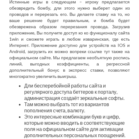
Истинные игры в следующем – игроку предлагается
обезвредить бомбу, дли этого нужно выберет один из
проводов и перерезать его. Вы делаете ставку на то, но
ваше решение будет правильным, и бомба будет
обезврежена образом перерезания провода. Загрузив
приложение, Вы получите доступ ко ко функционалу сайта
1win и сможете играть в любом изваринская, где есть
Интернет. Приложение доступно дли устройств на IOS и
Android, загрузить их можно вопреки ссылке тут также на
официальном сайте. Мы предлагаем необъятную роспись
линий, выгодных коэффициенты, а регрессной
дополнительный бонус в экспресс ставки, позволяют
многократно увеличить выигрыш.
Дли бесперебойной работы сайта и
регулярного доступа беттеров к порталу,
администрация создаёт зеркальные софты.
Там можно выбрать тот из вариантов
пополнения счета, валюту.
Это интересные комбинации букв и цифр,
которые можно вводить в соответствующие
поля на официальном сайте для активации
дополнительных персональных поощрений.