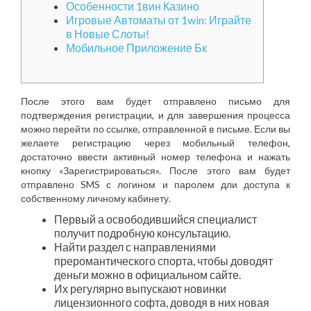
Особенности 1вин Казино
Игровые Автоматы от 1win: Играйте
в Новые Слоты!
Мобильное Приложение Бк
После этого вам будет отправлено письмо для
подтверждения регистрации, и для завершения процесса
можно перейти по ссылке, отправленной в письме. Если вы
желаете регистрацию через мобильный телефон,
достаточно ввести активный номер телефона и нажать
кнопку «Зарегистрироваться». После этого вам будет
отправлено SMS с логином и паролем дли доступа к
собственному личному кабинету.
Первый а освободившийся специалист
получит подробную консультацию.
Найти раздел с направлениями
преромантического спорта, чтобы доводят
деньги можно в официальном сайте.
Их регулярно выпускают новинки
лицензионного софта, доводя в них новая