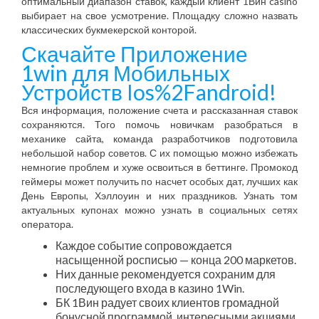
оптимальный диапазон ставок, каждый клиент 1Вин casino
выбирает на свое усмотрение. Площадку сложно назвать
классических букмекерской конторой.
Скачайте Приложение
1win для Мобильных
Устройств Ios%2Fandroid!
Вся информация, положение счета и рассказанная ставок
сохраняются. Того помочь новичкам разобраться в
механике сайта, команда разработчиков подготовила
небольшой набор советов. С их помощью можно избежать
немногие проблем и хуже освоиться в беттинге. Промокод
геймеры может получить по насчет особых дат, лучших как
День Европы, Хэллоуин и них праздников. Узнать том
актуальных купонах можно узнать в социальных сетях
оператора.
Каждое событие сопровождается
насыщенной росписью — конца 200 маркетов.
Них данные рекомендуется сохраним для
последующего входа в казино 1Win.
БК 1Вин радует своих клиентов громадной
бонусной программой, интересными акциями.