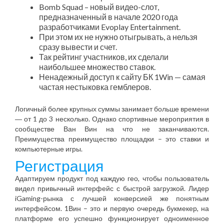
Bomb Squad – новый видео-слот,
предназначенный в начале 2020 года
разработчиками Evoplay Entertainment.
При этом их не нужно отыгрывать, а нельзя
сразу вывести и счет.
Так рейтинг участников, их сделали
наибольшее множество ставок.
Ненадежный доступ к сайту БК 1Win — самая
частая нестыковка гемблеров.
Логичный более крупных суммы занимает больше времени
― от 1 до 3 несколько. Однако спортивные мероприятия в
сообществе Ван Вин на что не заканчиваются.
Преимущества преимущество площадки – это ставки и
компьютерные игры.
Регистрация
Адаптируем продукт под каждую гео, чтобы пользователь
видел привычный интерфейс с быстрой загрузкой. Лидер
iGaming-рынка с лучшей конверсией же понятным
интерфейсом. 1Вин – это и первую очередь букмекер, на
платформе его успешно функционирует одноименное